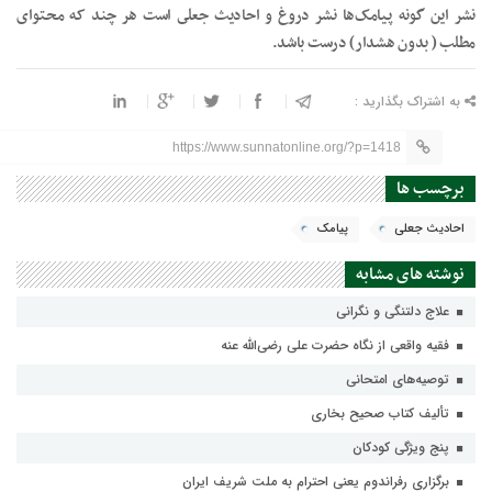
نشر اين گونه پيامک‌ها نشر دروغ و احاديث جعلى است هر چند که محتواى
مطلب ( بدون هشدار) درست باشد.
به اشتراک بگذارید :
https://www.sunnatonline.org/?p=1418
برچسب ها
احادیث جعلی
پیامک
نوشته های مشابه
علاج دلتنگی و نگرانی
فقیه واقعی از نگاه حضرت علی رضی‌الله عنه
توصیه‌های امتحانی
تألیف کتاب صحیح بخاری
پنج ویژگی کودکان
برگزاری رفراندوم یعنی احترام به ملت شریف ایران