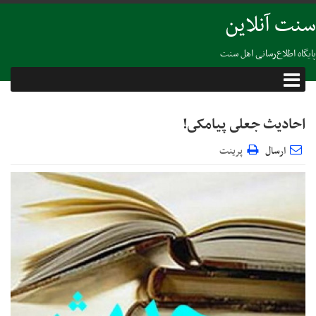
سنت آنلاین
پایگاه اطلاع‌رسانی اهل سنت
احاديث جعلى پيامکى!
ارسال
پرینت