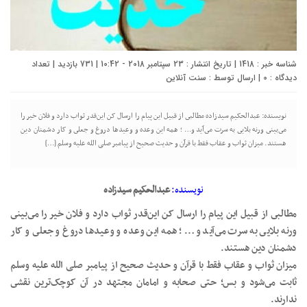
شناسه خبر : 1418 | تاریخ انتشار : 23 سپتامبر 2018 - 10:42 | 731 بازدید | تعداد
دیدگاه :
0
| ارسال توسط :
سنت آنلاین
نویسنده: عبدالحکيم سيدزاده مطالبى از قبيل اين پيام را ارسال کن اين‌قدر ثواب دارد و فلان خير را
مى‌بينى ورنه بلايى به سرت مى‌آيد و… ؛ همه اين وعده و وعيدها دروغ و جعلى و کار دشمنان دين
هستند. ميزان ثواب و عقاب فقط با قرآن و حديث صحيح از پيامبر صلی الله عليه وسلم […]
نویسنده:
عبدالحکيم سيدزاده
مطالبى از قبيل اين پيام را ارسال کن اين‌قدر ثواب دارد و فلان خير را مى‌بينى
ورنه بلايى به سرت مى‌آيد و… ؛ همه اين وعده و وعيدها دروغ و جعلى و کار
دشمنان دين هستند.
ميزان ثواب و عقاب فقط با قرآن و حديث صحيح از پيامبر صلی الله عليه وسلم
ثابت مى‌شود و بس؛ حتى صحابه و امامان مجتهد در آن کوچک‌ترين نقشى
ندارند.