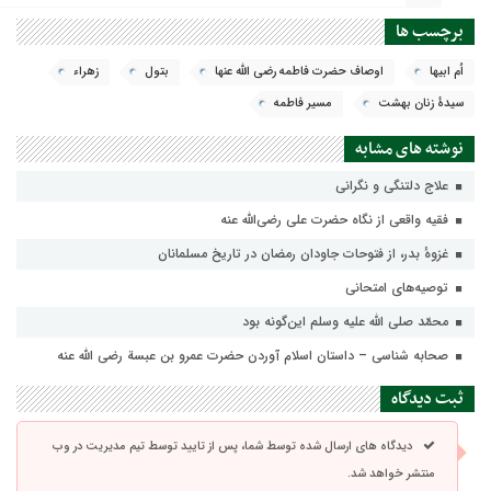
برچسب ها
اُم ابيها
اوصاف حضرت فاطمه رضی الله عنها
بتول
زهراء
سيدۂ زنان بهشت
مسير فاطمه
نوشته های مشابه
علاج دلتنگی و نگرانی
فقیه واقعی از نگاه حضرت علی رضی‌الله عنه
غزوهٔ بدر، از فتوحات جاودان رمضان در تاریخ مسلمانان
توصیه‌های امتحانی
محمّد صلى الله علیه وسلم این‌گونه بود
صحابه شناسی – داستان اسلام آوردن حضرت عمرو بن عبسة رضی الله عنه
ثبت دیدگاه
دیدگاه های ارسال شده توسط شما، پس از تایید توسط تیم مدیریت در وب
منتشر خواهد شد.