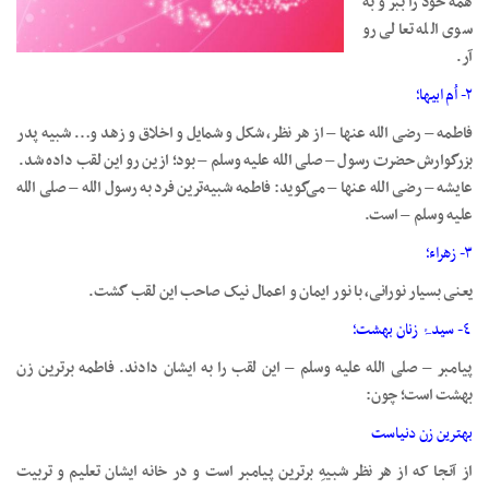
همه خود را ببُر و به
سوی الله تعالی رو
آر.
۲- اُم ابيها؛
فاطمه – رضی الله عنها – از هر نظر، شکل و شمايل و اخلاق و زهد و… شبيه پدر
بزرگوارش حضرت رسول – صلی الله عليه وسلم – بود؛ ازين رو اين لقب داده شد.
عایشه – رضی الله عنها – می‌گويد: فاطمه شبيه‌ترين فرد به رسول الله – صلی الله
علیه وسلم – است.
۳- زهراء؛
يعنی بسيار نورانی، با نور ايمان و اعمال نيک صاحب اين لقب گشت.
٤- سيدۂ زنان بهشت؛
پيامبر – صلی الله عليه وسلم – اين لقب را به ايشان دادند. فاطمه برترين زن
بهشت است؛ چون:
بهترين زن دنياست
از آنجا که از هر نظر شبيهِ برترين پيامبر است و در خانه ايشان تعليم و تربيت