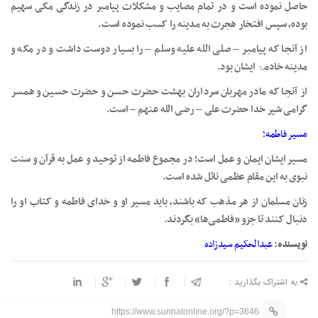
حاصل نموده است و در تمام مصايب و مشکلات پيامبر در زندگی مکی سهيم
بوده، سپس افتخار هجرت به مدينه را کسب نموده است.
از آنجا که پيامبر – صلی الله علیه وسلم – را بسيار دوست داشت و در مکه و
مدينه خادمۂ ايشان بود.
از آنجا که مادر مهربان سرداران بهشت حضرت حسن و حضرت حسين و همسر
گرامی شير خدا حضرت علی – رضی الله عنهم – است.
مسير فاطمه؛
مسير ايشان ايمان و عمل است؛ در مجموع فاطمه از توحيد و عمل به قرآن و سنت
نبوی به اين مقام عظمی نائل شده است.
زنان مسلمان از هر مذهب که باشند، بايد مسير او و خدای فاطمه و کتاب او را
دنبال کنند تا جزو «فاطمی‌ها» بگردند.
نویسنده
:
عبدالحکیم سیدزاده
به اشتراک بگذارید :
https://www.sunnatonline.org/?p=3646