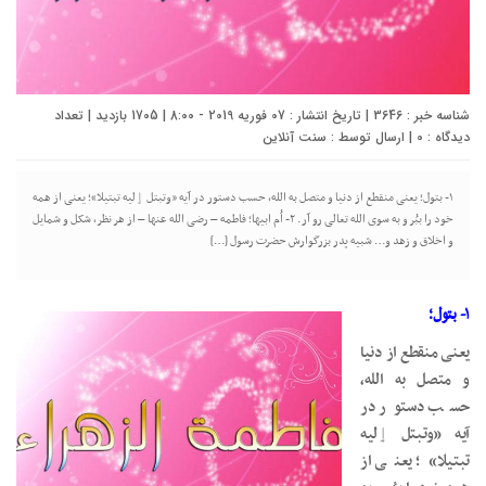
شناسه خبر : 3646 | تاریخ انتشار : 07 فوریه 2019 - 8:00 | 1705 بازدید | تعداد
دیدگاه :
0
| ارسال توسط :
سنت آنلاین
۱- بتول؛ يعنی منقطع از دنيا و متصل به الله، حسب دستور در آيه «وتبتل ٳليه تبتيلا»؛ يعنی از همه
خود را ببُر و به سوی الله تعالی رو آر. ۲- اُم ابيها؛ فاطمه – رضی الله عنها – از هر نظر، شکل و شمايل
و اخلاق و زهد و… شبيه پدر بزرگوارش حضرت رسول […]
۱- بتول؛
يعنی منقطع از دنيا
و متصل به الله،
حسب دستور در
آيه «وتبتل ٳليه
تبتيلا»؛ يعنی از