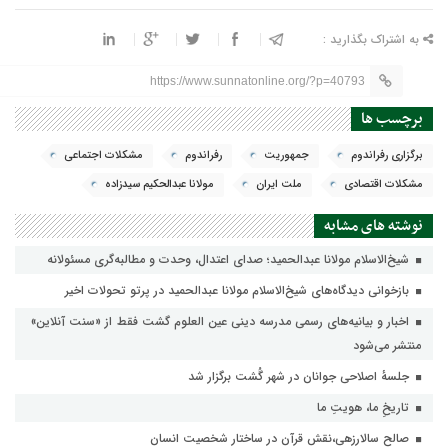
به اشتراک بگذارید :
https://www.sunnatonline.org/?p=40793
برچسب ها
برگزاری رفراندوم
جمهوریت
رفراندوم
مشکلات اجتماعی
مشکلات اقتصادی
ملت ایران
مولانا عبدالحکیم سیدزاده
نوشته های مشابه
شیخ‌الاسلام مولانا عبدالحمید؛ صدای اعتدال، وحدت و مطالبه‌گری مسئولانه
بازخوانی دیدگاه‌های شیخ‌الاسلام مولانا عبدالحمید در پرتو تحولات اخیر
اخبار و بیانیه‌های رسمی مدرسه دینی عین العلوم گشت فقط از «سنت آنلاین»
منتشر می‌شود
جلسهٔ اصلاحی جوانان در شهر گُشت برگزار شد
تاریخِ ما، هویتِ ما
صالح سالارزهی،‌نقش قرآن در ساختار شخصیت انسان