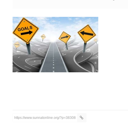
https://www.sunnatonline.org/?p=38308