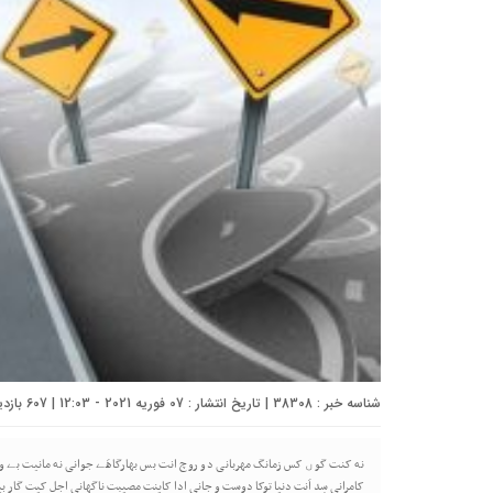
شناسه خبر : 38308 | تاریخ انتشار : 07 فوریه 2021 - 12:03 | 607 بازدید | تعداد دیدگاه :
نه کنت گوں کس زمانگ مهربانی دو روچ انت بس بهارگاهَے جوانی نه مانیت بے وفا
کامرانی سِد اَنت دنیا توکا دوست و جانی ادا کاینت مصیبت ناگهانی اجل کیت گار بی