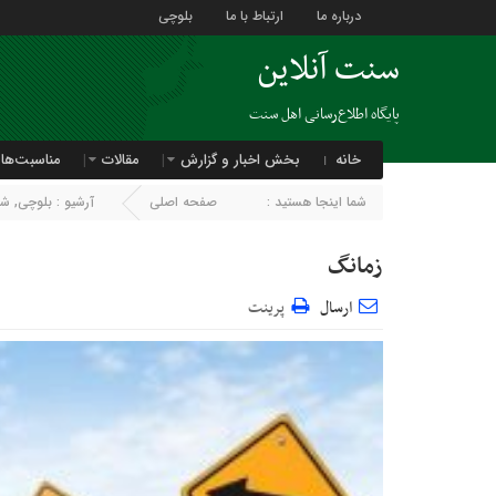
درباره ما
ارتباط با ما
بلوچی
سنت آنلاین
پایگاه اطلاع‌رسانی اهل سنت
خانه
بخش اخبار و گزارش
مقالات
مناسبت‌ها
شما اینجا هستید :
صفحه اصلی
آرشیو :
بلوچی
,
شع
زمانگ
ارسال
پرینت