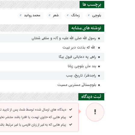
برچسب ها
بلوچی
زمانگ
شعر
محمد روانبد
نوشته های مشابه
رسول اللہ صلی اللہ علیہ و آلہ و سلمَے سُنتاں
الله که بدَنت دیر نبیت
راهے په دعایانی قبول بیگا
بند ماں بلوچی زبانا
راجدفتر/ تاریخ، سِب
بلوچستانَے مستریں مسیت
ثبت دیدگاه
دیدگاه های ارسال شده توسط شما، پس از تایید 
پیام هایی که حاوی تهمت یا افترا باشد منتشر نخ
پیام هایی که به غیر از زبان فارسی یا غیر مرتبط ب