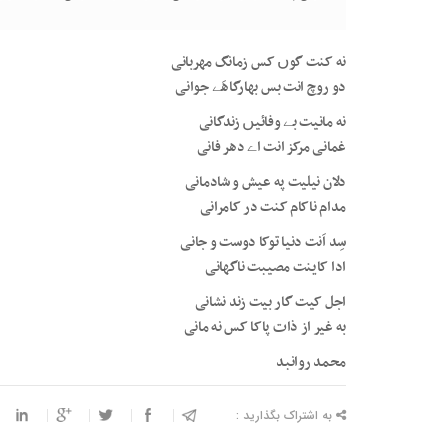
نه کنت گوں کس زمانگ مهربانی
دو روچ انت بس بهارگاهَے جوانی
نه مانیت بے وفائیں زندگانی
غمانی مرکز انت اے دهر فانی
دلان نیلیت په عیش و شادمانی
مدام ناکام کنت در کامرانی
سِد اَنت دنیا توکا دوست و جانی
ادا کاینت مصیبت ناگهانی
اجل کیت گار بیت زند نشانی
به غیر از ذات پاکا کس نه مانی
محمد روانبد
به اشتراک بگذارید :