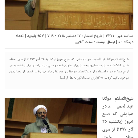
شناسه خبر : 3270 | تاریخ انتشار : 17 دسامبر 2018 - 7:19 | 953 بازدید | تعداد
دیدگاه :
0
| ارسال توسط :
سنت آنلاین
شیخ‌الاسلام مولانا عبدالحمید در همایشی که صبح امروز (یکشنبه ٢٥ آذر ١٣٩٧) از سوی ستاد
خبری اطلاعات استان سیستان‌وبلوچستان برای علمای شیعه و سنی در این استان برگزار شده بود، بر
لزوم سعۀ صدر و استفاده از دیدگاه‌های موافقان و مخالفان برای برون‌رفت کشور از بحران‌های
موجود تاکید کردند. به گزارش سنت‌آنلاین به نقل از […]
شیخ‌الاسلام مولانا
عبدالحمید در
همایشی که صبح
امروز (یکشنبه ٢٥
آذر ١٣٩٧) از سوی
ستاد خبری