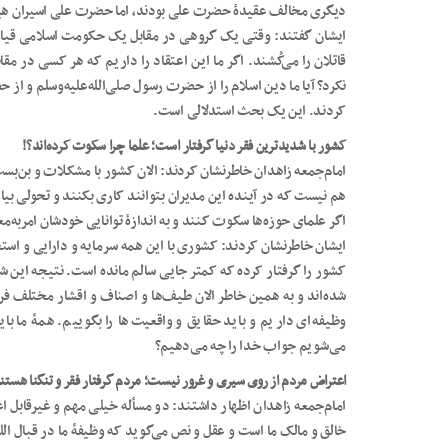
دیگری مخالف عقیدۀ حضرت علی بودند، اما حضرت علی اسیران هیچ‌کدام
ایشان گفتند: وقتی یک گروهی در مقابل یک حکومت اسلامی قیام 
قاتلان را می‌کُشند. اگر ما این اعتقاد را داریم که هر کسی در 
نکرد؟ آیا ما دین اسلام را از حضرت رسول صلی‌الله‌علیه‌وسلم و از ح
کردند. این یک بحث استدلالی است.
کشور با شدیدترین فقر دنیا گرفتار است؛ علما چرا سکوت کرده‌اند؟!
امام‌جمعه زاهدان خاطرنشان کردند: الان کشور با مشکلات و بن‌
هم نیست که در آینده این مدیران بتوانند کاری بکنند و تحولی بیا
اگر علمای حوزه‌ها سکوت کنند و به اندازۀ توانایی خودشان امربه‌
ایشان خاطرنشان کردند: کشوری با این همه سرمایه و دارایی و استع
کشور را گرفتار کرده که کمتر جایی سالم مانده است. نتیجه این شده 
شده‌اند و به همین خاطر الان طیف‌ها و اصناف و اقشار مختلف فریا
وظیفه‌ای داریم و باید حقایق و واقعیت‌ها را بگوییم. همۀ ما بای
می‌شویم جواب خدا را چه می‌دهیم؟
اعتراض مردم از روی سیری و غرور نیست؛ مردم گرفتار فقر و تنگنا هستن
امام‌جمعه زاهدان اظهار داشتند: دو مسأله خیلی مهم و غیرقابل ا
خالق و مالک ما است و عقل و نص می‌گوید که وظیفۀ ما در قبال الله