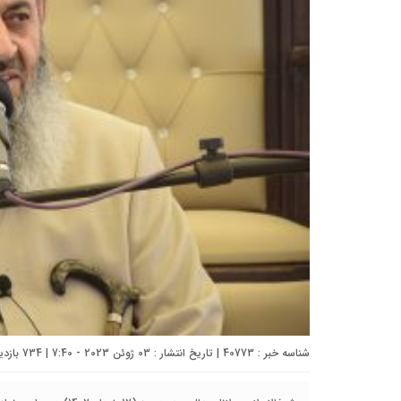
شناسه خبر : 40773 | تاریخ انتشار : 03 ژوئن 2023 - 7:40 | 734 بازدید | تعداد دیدگاه :