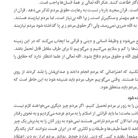
ردگار اطاعت کنند. شکر الله تعالی بر همۀ انسان‌ها واجب است.
است. قرآن مجید باربار نسبت به رعایت حقوق مردم تذکر می‌دهد. قرآن از
 مهمتر و سنگین‌تر است، زیرا الله بی‌نیاز است، اما مردم نیازمند هستند.
اما به الله ضرری نمی‌رسد، ولی اگر حقوق مردم زیر پا گذاشته شود مردم نیازمند
ع می‌شود و وظیفۀ انسانی و دینی و قرآنی ما ایجاب می‌کند که در این زمینه
ا را کم و ملایم می‌کنیم و می‌گوییم تا برای طرف مقابل قابل تحمل باشد.
ق الله و حقوق مردم دفاع بشود. الله تعالی از علما انتظار دارد که حقایق را
نکنید که اعتراضاتی که مردم انجام دادند و صدای‌شان را بلند کردند از روی
گنا هستند. وقتی می‌گوییم حرف مردم باید شنیده شود به این خاطر است که
مردم باید متحقق شود.
ده شود
ین را به زور بر مردم تحمیل کنیم. اگر مردم چیز دیگری می‌خواهند لازم نیست
انب ماست؛ ما باید قرائتی از اسلام را به مردم عرضه می‌کردیم و به نحوی رفتار
اما الان که مردم ناراضی هستند نمی‌شود به زور آنان را به پذیرش یک چیز
شد تا همۀ طیف‌ها و طبقات و تکثری که در ایران هست بتوانند کنار یکدیگر
شغول باشد و کسی که دینی ندارد خودش بداند. مردم ایران به دین اعتقاد