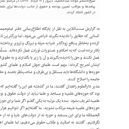
شیخ‌الاسلام مولانا عبدا
پیامدها و عواقب تعیین بودجه و حقوق از جانب دولت‌ها برای علما
در کشور انتقاد کردند.
به گزارش سنت‌آنلاین به نقل از پایگاه اطلاع‌رسانی دفتر امام‌جمع
کسانی که حقایق را نادیده بگیرند ناراضی می‌شود، اما بزرگترین 
کرده و به‌خاطر منافع زودگذر دنیا به حیله و نیرنگ و تزویر پرداخت
بکار برده است که به احکام و دستورات تورات عمل نکرده‌اند. مسلّم
عمل نکنند و حق را نادیده بگیرند و آن را زیر پا بگذارند و به حقوق‌
ایشان تصریح کردند: مهم است علمای جهان اسلام و علمای کشور 
حوزه‌ها و دانشگاه‌ها باید مستقل و بی‌طرف و صاحب‌نظر باشند و حقا
جامعه را اصلاح کنند.
مدیر دارالعلوم زاهدان گفتند: ما در گذشته هم این را گفته‌ایم که
بود که حوزه‌های علمیه و مساجد و علما نباید از دولت حقوق و بو
علمیه تعریف بشود. بنده یک مرتبه به یکی گفتم اگر شما برای حوزه
حوزه‌های علمیه شیعه مرتکب نشوید. ما گفته‌ایم اگر نتوانیم هزار
الحمدلله ما برای این مسجد و حوزه نه از دولت‌های دنیا و نه از
نگرفتیم. گفتند به اساتید و طلاب حقوق می‌دهیم، اما علمای ا