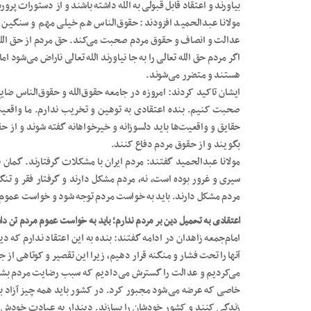
بیاورند و اعتقاد قابل قبولی به الله داشته باشند و از دستورات پرو
مولانا عبدالحمید افزودند: حقوق‌الناس هم خیلی مهم و سنگین 
عدالت و انصاف و حقوق مردم صحبت می‌کند. حق مردم از حق الله هم
اگر مردم حق الله تعالی را به جا نیاورند الله تعالی ناراض می‌شود 
هستند و متضرر می‌شوند.
ایشان تاکید کردند: امروزه در جامعه حقوق‌الله و حقوق‌الناس ضای
صحبت کنیم. بنده اعتقادی به توهین و تخریب ندارم. ما واقعیت‌ه
حقایق و واقعیت‌ها باید دلسوزانه و خیرخواهانه گفته شوند و از حقو
بگویند و از حقوق مردم دفاع کنند.
مولانا عبدالحمید گفتند: مردم ایران با مشکلات گرفتارند. گمان 
سیری و غرور بوده است، نه، مردم مشکل دارند و گرفتار فقر و تن
مردم مشکل دارند. باید به خواست مردم توجه شود و خواست عموم 
اعتقادی به تحمیل دین بر مردم ندارم؛ باید به خواست عموم مردم تن دا
امام‌جمعه زاهدان در ادامه گفتند: بنده به این اعتقاد ندارم که د
آنها را تحت فشار و منگنه قرار دهیم، زیرا این تقصیر و کوتاهی از ج
می‌کردیم و عدالت را گسترش می‌دادیم که سبب رضایت مردم بشود، 
خاصی که عرضه می‌شود مجبور کرد. در کشور باید همه چیز آزاد با
زندگی کنند و کشور خودشان را بسازند. دیندار به عبادت خودش م