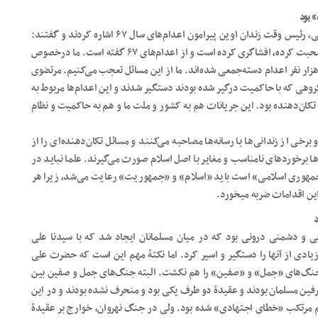
مولانا عبدالحمید در ادامه به اظهارات اخیر حسین مرتضوی زنجانی، رئیس وقت زندان اوین پیرامون اعدام‌های سال ۶۷ اشاره کردند و گفتند:
حسین مرتضوی، رئیس اسبق زندان اوین که معلوم نیست از کجا صحبت کرده، افشاگری کرده است و از اعدام‌های ۶۷ گفته است. ما درخصوص
دهزار نفر اعدام دسته‌جمعی شده‌اند. ما از این مسائل تعجب می‌کنیم. مرتضوی
تجاوز به دختران حکایت می‌کند که اعدام شده‌اند. در سال ۶۷ گروهی که با حاکمیت درگیر شده بودند دستگیر شدند و این اعدام‌ها مربوط به
تکان‌دهنده بود. این جریانات هم به کشور و ملت ما و هم به حاکمیت و نظام
برخی از زندانی‌ها با رسانه‌ها مصاحبه می‌کنند و مسائل تکان‌دهنده‌ای را از
ها برخوردهای نامناسب و مغایر با اصل اسلام صورت می‌گیرند. علما نباید در
«جمهوری اسلامی» است باید «اسلام» و «جمهوریت» رعایت می‌شد، زیرا هر
اقدامات ضربه می‎خورد.
د
ی و دشمنی درونی بود که در میان مسلمانان ایجاد شد که با سیدنا علی
ادی از آنها را دستگیر و اسیر کرد. اما نکتۀ مهم این است که حضرت علی
ان جنگ‌های «جمل» و «صفین» را هم نکشت. البته جنگ‌های جمل و صفین بین
رفین مسلمان بودند و عقیدۀ دو طرف یکی بود و منحرف نشده بودند و در این
 مرتکب «خطای اجتهادی» شده بود. ولی در جنگ نهروان، خوارج بر عقیدۀ