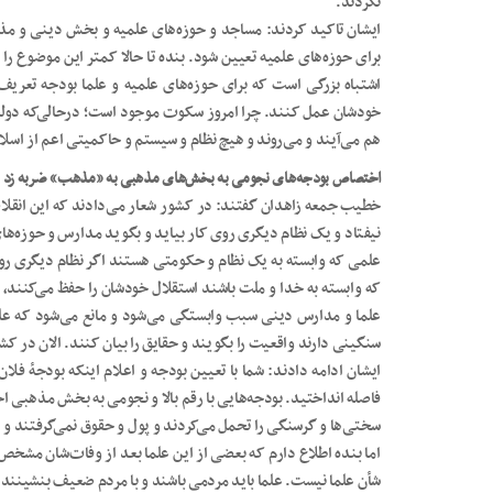
نکردند.
ایشان تاکید کردند: مساجد و حوزه‌های علمیه و بخش دینی و مذهبی
برای حوزه‌های علمیه تعیین شود. بنده تا حالا کمتر این موضوع را
اشتباه بزرگی است که برای حوزه‌های علمیه و علما بودجه تعریف 
خودشان عمل کنند. چرا امروز سکوت موجود است؛ درحالی‌که دولت‌ها
هم می‌آیند و می‌روند و هیچ نظام و سیستم و حاکمیتی اعم از اسلام
اختصاص بودجه‌های نجومی به بخش‌های مذهبی به «مذهب» ضربه زد
خطیب جمعه زاهدان گفتند: در کشور شعار می‌دادند که این انقلاب 
نیفتاد و یک نظام دیگری روی کار بیاید و بگوید مدارس و حوزه‌ها
علمی که وابسته به یک نظام و حکومتی هستند اگر نظام دیگری روی 
که وابسته به خدا و ملت باشند استقلال خودشان را حفظ می‌کنند، ز
علما و مدارس دینی سبب وابستگی می‌شود و مانع می‌شود که علم
سنگینی دارند واقعیت را بگویند و حقایق را بیان کنند. الان د
ایشان ادامه دادند: شما با تعیین بودجه و اعلام اینکه بودجۀ فلا
فاصله انداختید. بودجه‌هایی با رقم بالا و نجومی به بخش مذهبی 
سختی‌ها و گرسنگی را تحمل می‌کردند و پول و حقوق نمی‌گرفتند و م
اما بنده اطلاع دارم که بعضی از این علما بعد از وفات‌شان مشخص
شأن علما نیست. علما باید مردمی باشند و با مردم ضعیف بنشینند. ا