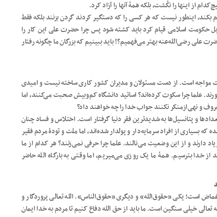
 از اینها را نکُشت، بلکه همۀ آنها را آزاد کرد.
بکند، اینطور نیست که هر کسی را که دستگیر کردند گردن بزنند بلکه فقط
مقابل حکومت اسلامی قیام کرد باید کشته شود پس چرا حضرت علی این کار را
ضرت علی رضی‌الله‌عنه بهتر می‌فهمیم؟! باید ببینیم که بزرگان ما چگونه رفتار
بست مواجه است. از دست مسئولان و مدیران کشور کاری ساخته نیست و امیدی
ورند. علما چرا سکوت کرده‌اند؟ اساتید دانشگاه کم‌وبیش صحبت می‌کنند، اما
معروف و نهی‌ازمنکر نکنند جواب خدا را چه خواهند داد؟
دادها و پتانسیل‌ها به شدیدترین فقر دنیا گرفتار است. اختلاس و فساد چنان
که بسیاری از افراد سرمایه‌دار و پولدار شده‌اند، اما ملت و تودۀ مردم فقیر
د دارند و از این وضعیت می‌نالند. علما چرا حرفی نمی‌زنند؟ هر کدام از ما
د از خدا بترسیم. همۀ ما یک روزی می‌میریم، اما وقتی به بارگاه الله حاضر
د
غماض است؛ یکی «حقوق‌الله» و دیگری «حقوق‌الناس». الله تعالی پروردگار و
 تعالی خیلی سنگین است. ما باید از حق الله دفاع کنیم تا مردم به خدا ایمان