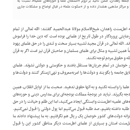
لحمید، دیروز (12 خرداد 1402) در مراسم نماز جمعه زاهدان، ضمن تاکید بر لزوم «استقلال علما و حوزه‌های علمیه»، نسبت به
 و مراکز مذهبی هشدار داده و از «سکوت علما» در قبال اوضاع و مشکلات جاری
ه اهل‌سنت زاهدان، شیخ‌الاسلام مولانا عبدالحمید گفتند: الله تعالی از تمام
نارضایتی پروردگار در طول تاریخ از علمایی بوده است که دین خدا را فراموش
ه‌اند. الله تعالی در قرآن مجید تشبیه بسیار سخت و تندی را در حق علمای یهود
اً همین تشبیه و مثال برای علمای مسلمان و صاحبان قرآن نیز است اگر به قرآن
الله و حقوق مردم توجه نکنند.
خودمان در تمام جریان‌ها مستقل باشند و حکومتی و دولتی نشوند. علمای
یق جامعه را بگویند و دولت‌ها را امربه‌معروف و نهی‌ازمنکر کنند و دولت‌ها و
 علما را وابسته نکنید و به آنها حقوق ندهید. صحبت ما از اوایل انقلاب همین
دجه بگیرند. نباید در بودجۀ مملکت بودجه‌ای برای مدارس دینی و حوزه‌های
‌های علمیه اهل‌سنت وابستگی ایجاد می‌کنید، اما این ظلم و خیانت را در حق
 طلبه داشته باشیم، صد طلبه قبول می‌کنیم اما پول دولتی را قبول نمی‌کنیم.
 خزانه دولت‌های کشور خودمان یک ریال هم نگرفتیم. به ما پیشنهاد دادند ما
هل‌سنت استان و بسیاری از علمای اهل‌سنت دیگر مناطق کشور این را قبول