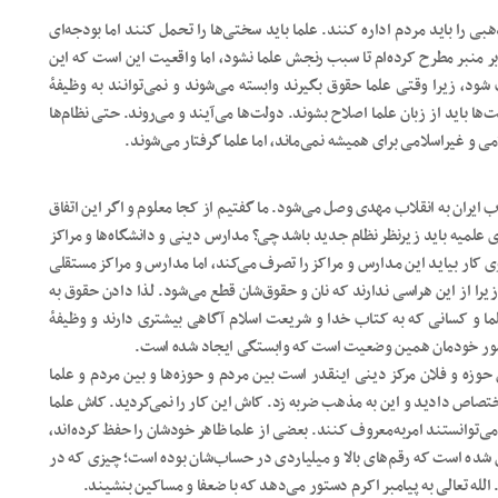
 را باید مردم اداره کنند. علما باید سختی‌ها را تحمل کنند اما بودجه‌ای
 بر منبر مطرح کرده‌ام تا سبب رنجش علما نشود، اما واقعیت این است که این
شود، زیرا وقتی علما حقوق بگیرند وابسته می‌شوند و نمی‌توانند به وظیفۀ
 باید از زبان علما اصلاح بشوند. دولت‌ها می‌آیند و می‌روند. حتی نظام‌ها
ی و غیراسلامی برای همیشه نمی‌ماند، اما علما گرفتار می‌شوند.
ایران به انقلاب مهدی وصل می‌شود. ما گفتیم از کجا معلوم و اگر این اتفاق
ی علمیه باید زیرنظر نظام جدید باشد چی؟ مدارس دینی و دانشگاه‌ها و مراکز
کار بیاید این مدارس و مراکز را تصرف می‌کند، اما مدارس و مراکز مستقلی
یرا از این هراسی ندارند که نان و حقوق‌شان قطع می‌شود. لذا دادن حقوق به
ا و کسانی که به کتاب خدا و شریعت اسلام آگاهی بیشتری دارند و وظیفۀ
ر کشور خودمان همین وضعیت است که وابستگی ایجاد شده است.
ن حوزه و فلان مرکز دینی اینقدر است بین مردم و حوزه‌ها و بین مردم و علما
اختصاص دادید و این به مذهب ضربه زد. کاش این کار را نمی‌کردید. کاش علما
ی‌توانستند امربه‌معروف کنند. بعضی از علما ظاهر خودشان را حفظ کرده‌اند،
 شده است که رقم‌های بالا و میلیاردی در حساب‌شان بوده است؛ چیزی که در
لله تعالی به پیامبر اکرم دستور می‌دهد که با ضعفا و مساکین بنشیند.