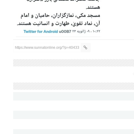
https://www.sunnatonline.org/?p=40433