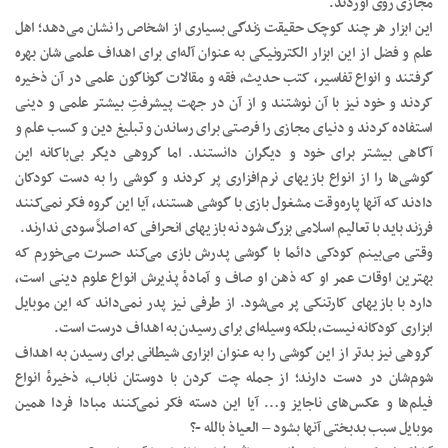
مجازی روی آوردند.
این ابزار هر چند کوچک حقیقت زندگی بسیاری از اشخاص را نشان می‌دهد؛ اهل
علم و فضل از این ابزار الکترونیکی به عنوان آله‌ای برای اهداف علمی شان بهره
گرفتند و انواع تفاسیر، کتب حدیث، فقه و مقالات گوناگون علمی در آن ذخیره
کردند و خود نیز با آن نوشتند و از آن در جهت پیشرفتِ بیشتر علمی و دینی
استفاده کردند و دنیای مجازی را فرصتی برای رساندن و تبلیغ دین و کسب علم و
آگاهی بیشتر برای خود و دیگران دانستند. اما گروهی دیگر بی‌باکانه این
گوشی‌ها را از انواع بازیهای نرم‌افزاری پر کردند و گوشی را به دست کودکان
دادند که آنها پاره‌وقت مشغول بازی با گوشی هستند، آیا این گروه فکر نمی‌کنند
فرزند باید با تعالیم اسلامی بزرگ شود نه بازیهای انحرافی که اصلاً سودی ندارند.
وقتی می‌بینم کودکی دائما با گوشی پدرش بازی می‌کند حسرت می‌خورم که
بهترین اوقات عمر او که ذهن او صاف و آمادهٔ پذیرش انواع علوم دینی است،
دارد با بازیهای کارتنکی پر می‌شود. از طرفی نیز پدر نمی‌داند که این موبایل
ابزاری کودکانه نیست، بلکه وسیله‌ای برای رسیدن به اهداف درست است.
گروهی نیز بدتر از این گوشی را به عنوان ابزاری شیطانی برای رسیدن به اهداف
شوم‌شان در دست دارند؛ از جمله چت کردن با دوستان ناباب، ذخیرهٔ انواع
فیلم‌ها و عکس‌های ناجایز و… آیا این دسته فکر نمی‌کنند مبادا فردا همین
موبایل سبب بدبختی آنها بشود – العیاذ بالله -؟