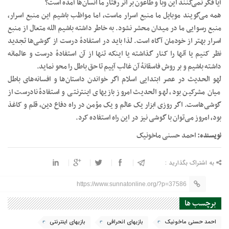
آیا فکر نمی‌کنند این وبا و طاعون بر اثر رفتار ما انسان‌ها آمده است؟
همه می‌گویند موبایل ما منبع اسرار ماست، اما مواظب باشیم این منبع اسرار،
منبع رسوایی ما در میدان محشر نشود. به خاطر داشته باشیم الله متعال از منبع
اسرار بهتر از خودمان آگاه است. لذا باید در استفادهٔ درست از گوشی‌ها تجدید
نظر کنیم یا آنها را کنار گذاشته یا اینکه تنها از آن استفادهٔ درست و عالمانه
داشته باشیم و بر روش فاسقانهٔ آن غالب آییم تا حق باطل را محو نماید.
لهو الحدیث در عصر ابتدایی اسلام اگر خواندن داستان‌ها و افسانه‌های باطل
میان‌ مشرکین بود، لهو الحدیث امروز بازیهای اینترنتی و استفادهٔ نادرست از
گوشی‌هاست. اگر روزی ابزار یک عالم و یک مؤمن در راه دفاع دین، قلم و کاغذ
بود، امروز می‌توان با گوشی نیز در این راه استفاده کرد.
نویسنده:
احمد حسنی ماخونیک
به اشتراک بگذارید :
https://www.sunnatonline.org/?p=37586
برچسب ها
احمد حسنی ماخونیک
بازیهای انحرافی
بازیهای اینترنتی