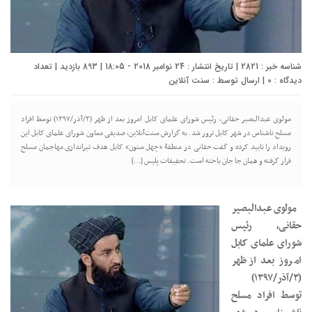
شناسه خبر : 2821 | تاریخ انتشار : 24 نوامبر 2018 - 18:05 | 893 بازدید | تعداد
دیدگاه :
0
| ارسال توسط :
سنت آنلاین
مولوی عبدالبصیر حقانی، رئیس شورای علمای کابل امروز بعد از ظهر (٣/آذر/١٣٩٧) توسط افراد
مسلح ناشناس در شهر کابل ترور شد. به گزارش سنت‌آنلاین، صدیقی معاون شورای علمای کابل این
رویداد را تایید کرده و گفت حقانی در منطقۀ «چهل ستون» کابل هدف تیراندازی مهاجمان مسلح
قرار گرفته و همان جا جان باخته است. تحقیقات پلیس […]
مولوی عبدالبصیر
حقانی، رئیس
شورای علمای کابل
امروز بعد از ظهر
(٣/آذر/١٣٩٧)
توسط افراد مسلح