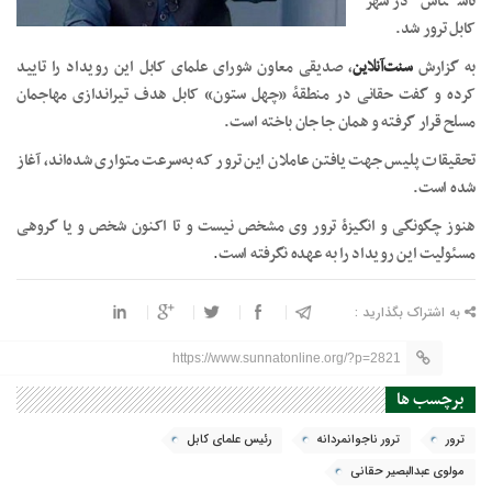
ناشناس در شهر
کابل ترور شد.
به گزارش
سنت‌آنلاین
، صدیقی معاون شورای علمای کابل این رویداد را تایید
کرده و گفت حقانی در منطقۀ «چهل ستون» کابل هدف تیراندازی مهاجمان
مسلح قرار گرفته و همان جا جان باخته است.
تحقیقات پلیس جهت یافتن عاملان این ترور که به‌سرعت متواری شده‌اند، آغاز
شده است.
هنوز چگونگی و انگیزۀ ترور وی مشخص نیست و تا اکنون شخص و یا گروهی
مسئولیت این رویداد را به عهده نگرفته است
.
به اشتراک بگذارید :
https://www.sunnatonline.org/?p=2821
برچسب ها
ترور
ترور ناجوانمردانه
رئیس علمای کابل
مولوی عبدالبصیر حقانی