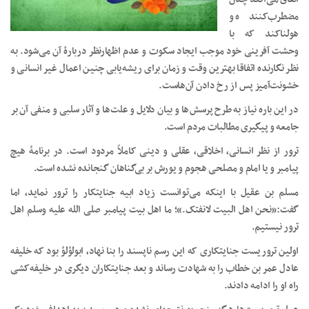
مضطرب‌کننده و
هولناکند که با
وحشت آفرینی خود موجب ایجاد سکوت و عدم اظهارنظر دربارۀ آن می‌شود. به
نظر نگارنده اتفاقا بهترین وقت و زمان برای ریشه‌یابی چنین اعمال غیر انسانی و
خشونت‌آمیز پس از رخ دادن آن‌هاست.
در این باره نیاز به طرح پرسش‌ها و بیان دلایل و علت‌ها و آثار سلبی و منفی آن بر
جامعه و پیگیری مطالبات مردم است.
ترور از نظر انسانی، اخلاقی، عقلی و دینی کاملاً مردود است. در برنامۀ هیچ
پیامبر و یا امام و مصلحی هجوم و یورش بر بی‌گناهان گنجانده نشده است.
مسلم بن عقیل با اینکه می‌توانست زیاد ابیه جنایتکار را ترور نماید، اما
گفت:«نحن اهل البیت لانفتک.»؛ ما اهل بیت پیامبر صلی الله علیه وسلم اهل
ترور نیستیم.
اولین تروریست جنایتکاری که این رسم ناپسند را بنا نهاد، ابولؤلؤ بود که خلیفه
عادل عمر بن خطاب را به شهادت رساند و بعد جنایتکاران دیگری در خلیفه‌کشی
راه او را ادامه دادند.