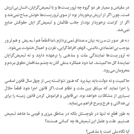
در مقیاس و معیار هر دو گروه چه تروریست‌ها و یا تبعیض‌گرایان، انسان بی‌ارزش
است، چون اگر از ارزش برخوردار بود از سوی تروریست‌ها خونش مباح نمی‌شد و
اگر از کرامت برخوردار بود،از جانب ظالمان و تبعیض‌گر ایان حقوقش ضایع
نمی‌شد.
به هر صورت من به بیان مصداق نمی‌پردازم،اما قطعاً هم تبعیض و هم ترور
موجب بی‌اعتمادی، ناامنی، اتهام، افراط‌گرایی، نفرت و اعمال خشونت می‌شود.
نه تروریست‌ها نمایندگی ملت و مذهبی را برعهده دارند و نه تبعیض‌گرایان
نمایندۀ کل حاکمیتند، اما دود عملکرد منفی آنان به چشم مدافعان حقوق مردم و
محرومان می‌رود.
حاکمیت و نه دولت باید بپذیرد که هنوز نتوانسته پس از چهل سال قانون اساسی
را اجرا نماید که میثاق بین ملت و نظام است.اگر قانون اجرا شود قطعاً حلال
بسیاری از مشکلات خواهد بود. بی‌قانونی و فراموش کردن قانون زمینه را برای
بی‌عدالتی و هرج ومرج فراهم می‌نماید.
به طور قطع نه تنها در بلوچستان بلکه در مناطق مرزی و قومی ما شاهد تبعیض
هستیم. علت و عامل این تبعیض‌ها چه کسانی هستند؟
آیا نگاه ملی است یا مذهبی؟