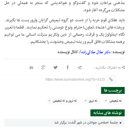
مذهبی مراعات شود و گفت‌وگو و هم‌اندیشی که منجر به همدلی در حل
مشکلات می‌گردد آغاز شود.
باید عقلای قوم حربه را از دست دو گروه تبعیض گرایان وتروریست ها بگیرند.
ورشته های اعتماد ،تعاون،احترام ونوع دوستی را تحکیم نمایند. قطعا با تغییر
نگاه ایدئولوژیک و قرائت رحمانی از دین وتکریم منزلت انسانی ما می توانیم
برهمه مشکلات فائق آئیم وریشه تبعیض وخشونت را بخشکانیم.
/
نویسنده
:
دکتر جلال جلالی‌زاده
کانال نویسنده
به اشتراک بگذارید :
https://www.sunnatonline.org/?p=3115
برچسب ها
نه تبعیض
نه ترور
نه ترور و نه تبعیض
نوشته های مشابه
جلسهٔ اصلاحی جوانان در شهر گُشت برگزار شد