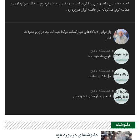
ابعاد شخصیتی، اجتماعی و فکری ایشان و نقش وی در ترویج اعتدال، مردم‌داری و
مطالبه‌گری مسئولانه در جامعه ایران می‌پردازد.
بازخوانی دیدگاه‌های شیخ‌الاسلام مولانا عبدالحمید در پرتو تحولات
اخیر
عبدالسلام ناصح
تاریخِ ما، هویتِ ما
عبدالسلام ناصح
دل پاک و عبادت
عبدالسلام ناصح
امتحان با آرامش نه با رنجش
دلنوشته
دلنوشته‌ای در مورد غزه