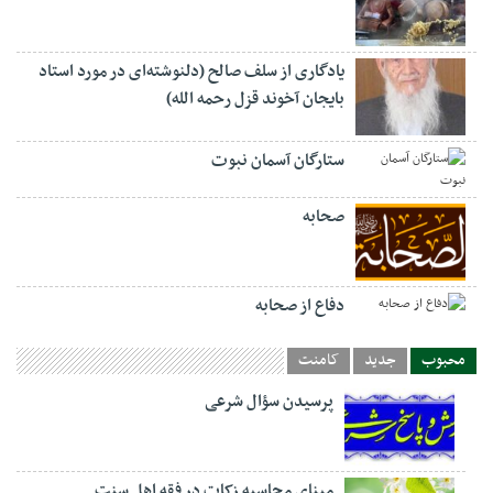
یادگاری از سلف صالح (دلنوشته‌ای در مورد استاد
بایجان آخوند قزل رحمه الله)
ستارگان آسمان نبوت
صحابه
دفاع از صحابه
محبوب
جدید
کامنت
پرسیدن سؤال شرعی
مبنای محاسبه زکات در فقه اهل سنت