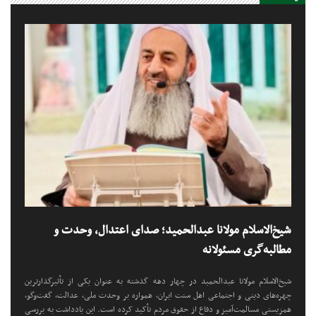
شیخ‌الاسلام مولانا عبدالحمید؛ صدای اعتدال، وحدت و
مطالبه‌گری مسئولانه
شیخ‌الاسلام مولانا عبدالحمید در چهار دهه گذشته به عنوان یکی از تأثیرگذارترین
چهره‌های دینی و اجتماعی اهل سنت ایران، همواره بر وحدت ملی، عدالت، گفت‌وگو،
همزیستی مسالمت‌آمیز و دفاع از حقوق مردم تأکید کرده است. این یادداشت به بررسی