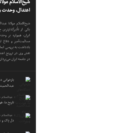
شیخ‌الاسلام مولا
اعتدال، وحدت و 
شیخ‌الاسلام مولانا عب
یکی از تأثیرگذارترین
ایران، همواره بر وح
مسالمت‌آمیز و دفاع ا
یادداشت به بررسی ابع
نقش وی در ترویج اعتدا
در جامعه ایران می‌پرداز
بازخوانی دید
عبدالحمید 
عبدالسلام 
تاریخِ ما، ه
عبدالسلام 
دل پاک و 