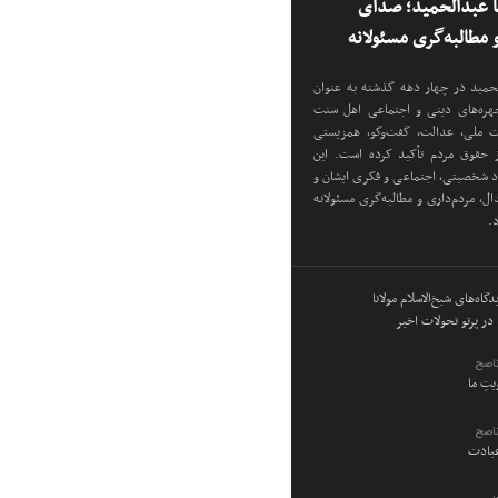
نا عبدالحمید؛ صدای
مطالبه‌گری مسئولانه
دالحمید در چهار دهه گذشته به عنوان
 چهره‌های دینی و اجتماعی اهل سنت
دت ملی، عدالت، گفت‌وگو، همزیستی
ز حقوق مردم تأکید کرده است. این
اد شخصیتی، اجتماعی و فکری ایشان و
ل، مردم‌داری و مطالبه‌گری مسئولانه
د.
گاه‌های شیخ‌الاسلام مولانا
در پرتو تحولات اخیر
ناصح
ویتِ ما
ناصح
عبادت