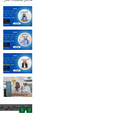
ع
د
ع
س
ع
گ
ا
صالح سالارزهی،‌نقش