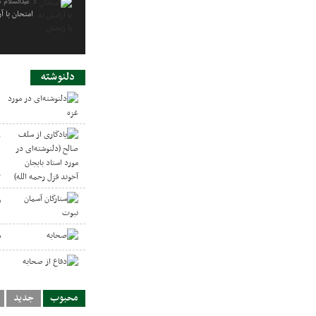
عبدالسلام 
امتحان با آ
دلنوشته
د
ی
د
ر
س
ص
د
محبوب
جدید