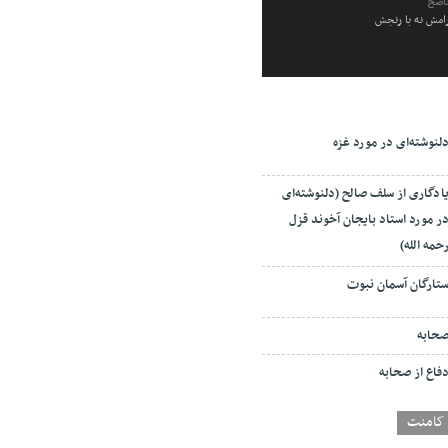
ناصح
رامش نه با رنجش
لنوشته‌ای در مورد غزه
ادگاری از سلف صالح (دلنوشته‌ای
ر مورد استاد بایجان آخوند قزل
حمه الله)
تارگان آسمان نبوت
حابه
فاع از صحابه
کامنت