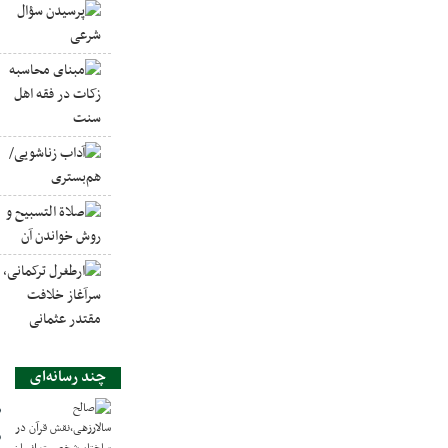
چند رسانه‌ای
ص
س