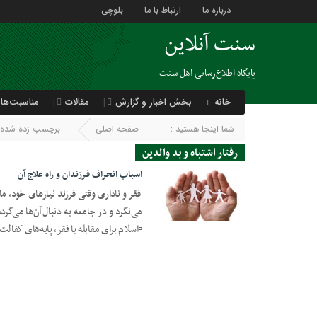
درباره ما
ارتباط با ما
بلوچی
سنت آنلاین
پایگاه اطلاع‌رسانی اهل سنت
خانه
بخش اخبار و گزارش
مقالات
مناسبت‌ها
شما اینجا هستید :
صفحه اصلی
برچسب زده شده با 
رفتار اشتباه و بد والدین
اسباب انحراف فرزندان و راه علاج آن
فقر و ناداری وقتی فرزند نیازهای خود، م
می‌نگرد و در جامعه به دنبال آن‌ها می‌گ
23 آگوست 2020
▫️اسلام برای مقابله با فقر، پایه‌های کفالت