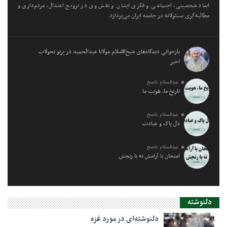
ابعاد شخصیتی، اجتماعی و فکری ایشان و نقش وی در ترویج اعتدال، مردم‌داری و
مطالبه‌گری مسئولانه در جامعه ایران می‌پردازد.
بازخوانی دیدگاه‌های شیخ‌الاسلام مولانا عبدالحمید در پرتو تحولات
اخیر
عبدالسلام ناصح
تاریخِ ما، هویتِ ما
عبدالسلام ناصح
دل پاک و عبادت
عبدالسلام ناصح
امتحان با آرامش نه با رنجش
دلنوشته
دلنوشته‌ای در مورد غزه