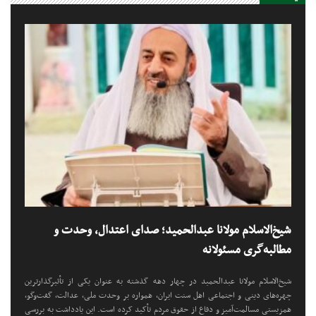
شیخ‌الاسلام مولانا عبدالحمید؛ صدای اعتدال، وحدت و
مطالبه‌گری مسئولانه
شیخ‌الاسلام مولانا عبدالحمید در چهار دهه گذشته به عنوان یکی از تأثیرگذارترین
چهره‌های دینی و اجتماعی اهل سنت ایران، همواره بر وحدت ملی، عدالت، گفت‌وگو،
همزیستی مسالمت‌آمیز و دفاع از حقوق مردم تأکید کرده است. این یادداشت به بررسی