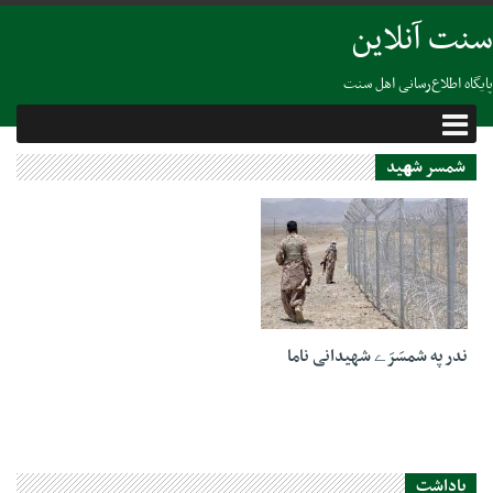
سنت آنلاین
پایگاه اطلاع‌رسانی اهل سنت
شمسر شھید
01 مارس 2021
ندر په شمسَرَے شهیدانی ناما
یاداشت