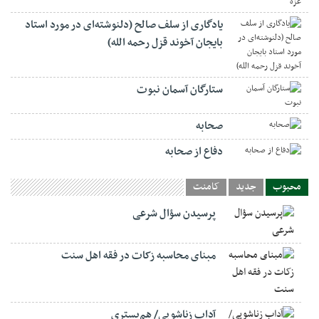
یادگاری از سلف صالح (دلنوشته‌ای در مورد استاد
بایجان آخوند قزل رحمه الله)
ستارگان آسمان نبوت
صحابه
دفاع از صحابه
محبوب
جدید
کامنت
پرسیدن سؤال شرعی
مبنای محاسبه زکات در فقه اهل سنت
آداب زناشویی/ هم‌بستری