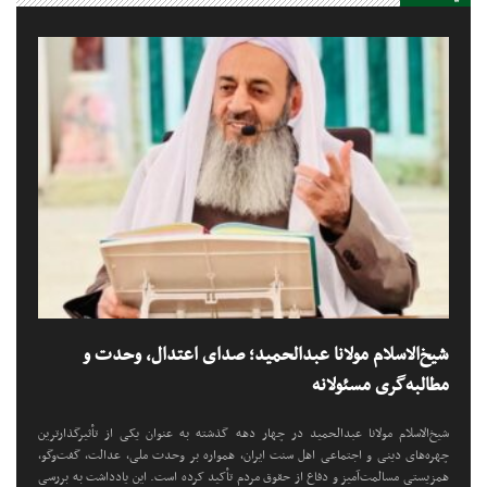
شیخ‌الاسلام مولانا عبدالحمید؛ صدای اعتدال، وحدت و
مطالبه‌گری مسئولانه
شیخ‌الاسلام مولانا عبدالحمید در چهار دهه گذشته به عنوان یکی از تأثیرگذارترین
چهره‌های دینی و اجتماعی اهل سنت ایران، همواره بر وحدت ملی، عدالت، گفت‌وگو،
همزیستی مسالمت‌آمیز و دفاع از حقوق مردم تأکید کرده است. این یادداشت به بررسی