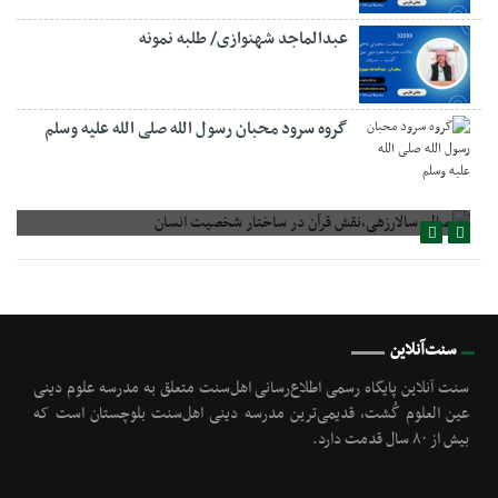
عبدالماجد شهنوازی/ طلبه نمونه
گروه سرود محبان رسول الله صلی الله علیه وسلم
صالح سالارزهی،‌نقش قرآن در ساختار شخصیت انسان
سنت‌آنلاین
سنت آنلاین پایگاه رسمی اطلاع‌رسانی اهل‌سنت متعلق به مدرسه علوم دینی
عین العلوم گُشت, قدیمی‌ترین مدرسه دینی اهل‌سنت بلوچستان است که
بیش از ۸۰ سال قدمت دارد.