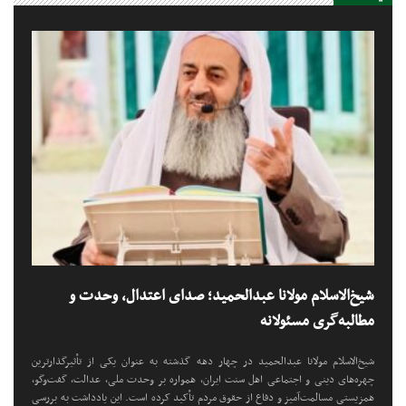
شیخ الحدیث مولانا عبدالرحمن
چابهاری حفظه‌الله وفات مولانا
محمد دهقان را تسلیت گفت
شیخ‌الاسلام مولانا عبدالحمید؛ صدای اعتدال، وحدت و
مطالبه‌گری مسئولانه
شیخ‌الاسلام مولانا عبدالحمید در چهار دهه گذشته به عنوان یکی از تأثیرگذارترین
چهره‌های دینی و اجتماعی اهل سنت ایران، همواره بر وحدت ملی، عدالت، گفت‌وگو،
همزیستی مسالمت‌آمیز و دفاع از حقوق مردم تأکید کرده است. این یادداشت به بررسی