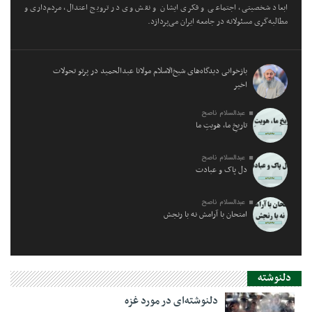
ابعاد شخصیتی، اجتماعی و فکری ایشان و نقش وی در ترویج اعتدال، مردم‌داری و
مطالبه‌گری مسئولانه در جامعه ایران می‌پردازد.
بازخوانی دیدگاه‌های شیخ‌الاسلام مولانا عبدالحمید در پرتو تحولات
اخیر
عبدالسلام ناصح
تاریخِ ما، هویتِ ما
عبدالسلام ناصح
دل پاک و عبادت
عبدالسلام ناصح
امتحان با آرامش نه با رنجش
دلنوشته
دلنوشته‌ای در مورد غزه