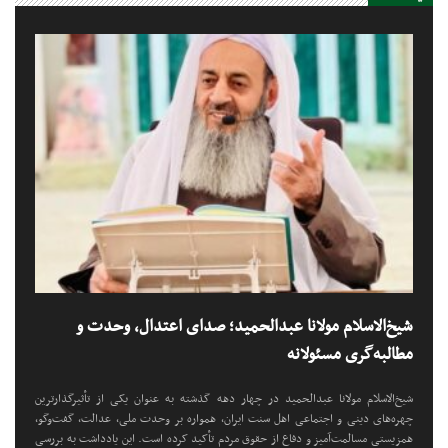
شیخ‌الاسلام مولانا عبدالحمید؛ صدای اعتدال، وحدت و
مطالبه‌گری مسئولانه
شیخ‌الاسلام مولانا عبدالحمید در چهار دهه گذشته به عنوان یکی از تأثیرگذارترین
چهره‌های دینی و اجتماعی اهل سنت ایران، همواره بر وحدت ملی، عدالت، گفت‌وگو،
همزیستی مسالمت‌آمیز و دفاع از حقوق مردم تأکید کرده است. این یادداشت به بررسی