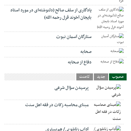
یادگاری از سلف صالح (دلنوشته‌ای در مورد استاد
بایجان آخوند قزل رحمه الله)
ستارگان آسمان نبوت
صحابه
دفاع از صحابه
محبوب
جدید
کامنت
پرسیدن سؤال شرعی
مبنای محاسبه زکات در فقه اهل سنت
آداب زناشویی/ هم‌بستری