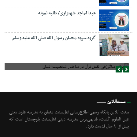
عبدالماجد شهنوازی/ طلبه نمونه
گروه سرود محبان رسول الله صلی الله علیه وسلم
صالح سالارزهی،‌نقش قرآن در ساختار شخصیت انسان
سنت‌آنلاین
سنت آنلاین پایگاه رسمی اطلاع‌رسانی اهل‌سنت متعلق به مدرسه علوم دینی
عین العلوم گُشت, قدیمی‌ترین مدرسه دینی اهل‌سنت بلوچستان است که
بیش از ۸۰ سال قدمت دارد.