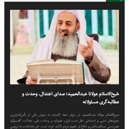
شیخ‌الاسلام مولانا عبدالحمید؛ صدای اعتدال، وحدت و
مطالبه‌گری مسئولانه
شیخ‌الاسلام مولانا عبدالحمید در چهار دهه گذشته به عنوان یکی از تأثیرگذارترین
چهره‌های دینی و اجتماعی اهل سنت ایران، همواره بر وحدت ملی، عدالت، گفت‌وگو،
همزیستی مسالمت‌آمیز و دفاع از حقوق مردم تأکید کرده است. این یادداشت به بررسی