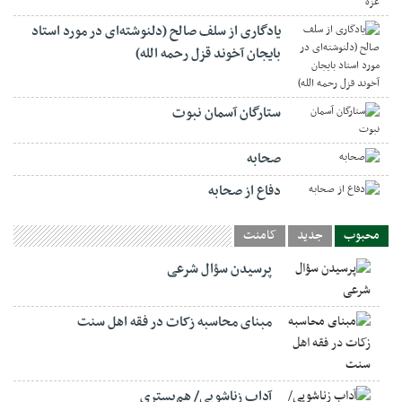
یادگاری از سلف صالح (دلنوشته‌ای در مورد استاد
بایجان آخوند قزل رحمه الله)
ستارگان آسمان نبوت
صحابه
دفاع از صحابه
محبوب
جدید
کامنت
پرسیدن سؤال شرعی
مبنای محاسبه زکات در فقه اهل سنت
آداب زناشویی/ هم‌بستری