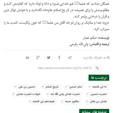
همگان بدانند که عثمانؓ هم خدایی شنوا و دانا و توانا دارد که کفایتش کند و
مظلومیتش را برای همیشه در تاریخ اسلام جاودانه نگه‌دارد و با خونش نهال دین
و قرآن را درختی پرثمر کند.
درود خدا و ملایک بر روان تو باد آقای من عثمانؓ که خون رنگینت، کشتِ ما را
سیراب کرد.
نویسنده:
صائم عمار
ترجمه و اقتباس:
ولی‌الله رفیعی
به اشتراک بگذارید :
https://www.sunnatonline.org/?p=38878
برچسب ها
۱۸ ذی الحجه
امام حسين
تاريخ اسلام
حسين بن علي
حضرت حسين
حضرت عثمان رضی الله عنه
شهادت حضرت عثمان
عثمان بن عفان
مظلوم مدينه
هیجدهم ذی الحجه
نوشته های مشابه