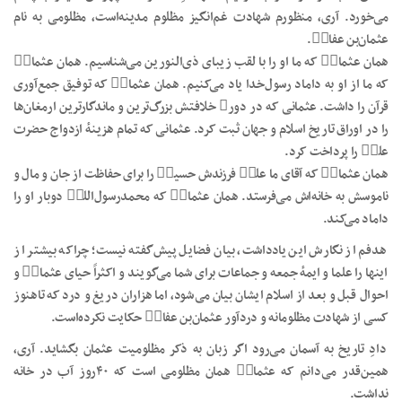
می‌خورد. آری، منظورم شهادت غم‌انگیز مظلوم مدینه‌است، مظلومی به‌ نام
عثمان‌بن عفانؓ.
همان عثمانؓ که ما او را با لقب زیبای ذی‌النورین می‌شناسیم. همان عثمانؓ
که ما از او به داماد رسول‌خدا یاد می‌کنیم. همان عثمانؓ که توفیق جمع‌آوری
قرآن را داشت. عثمانی که در دورۂ خلافتش بزرگ‌ترین و ماندگارترین ارمغان‌ها
را در اوراق تاریخ اسلام و جهان ثبت کرد. عثمانی که تمام هزینهٔ ازدواج حضرت
علیؓ را پرداخت کرد.
همان عثمانؓ که آقای ما علیؓ فرزندش حسینؓ را برای حفاظت از جان و مال و
ناموسش به خانه‌اش می‌فرستد. همان عثمانؓ که محمدرسول‌اللہؐ دوبار او را
داماد می‌کند.
هدفم از نگارش این یادداشت، بیان فضایل پیش‌گفته نیست؛ چراکه بیشتر از
اینها را علما و ایمهٔ جمعه و جماعات برای شما می‌گویند و اکثراً حیای عثمانؓ و
احوال قبل و بعد از اسلام ایشان بیان می‌شود، اما هزاران دریغ و درد که تاهنوز
کسی از شهادت مظلومانه و دردآور عثمان‌بن عفانؓ حکایت نکرده‌است.
دادِ تاریخ به‌ آسمان می‌رود اگر زبان به ذکر مظلومیت عثمان بگشاید. آری،
همین‌قدر می‌دانم که عثمانؓ همان مظلومی است که ۴۰روز آب در خانه
نداشت.