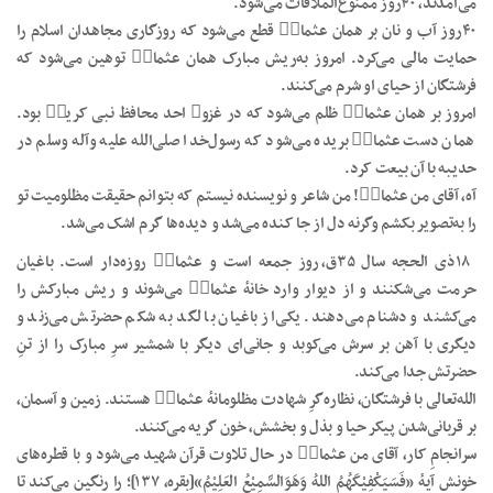
می‌آمدند، ۴۰روز ممنوع‌الملاقات می‌شود.
۴۰روز آب و نان بر همان عثمانؓ قطع می‌شود که روزگاری مجاهدان اسلام را
حمایت مالی می‌کرد. امروز به‌ریش مبارک همان عثمانؓ توهین می‌شود که
فرشتگان از حیای او شرم می‌کنند.
امروز بر همان عثمانؓ ظلم می‌شود که در غزوۂ احد محافظ نبی کریمؐ بود.
همان دست عثمانؓ بریده می‌شود که رسول‌خدا صلی‌الله علیه وآله وسلم در
حدیبه با آن بیعت کرد.
آه، آقای من عثمانؓ! من شاعر و نویسنده نیستم که بتوانم حقیقت مظلومیت تو
را به‌تصویر بکشم وگرنه دل از جا کنده می‌شد و دیده‌ها گرم اشک می‌شد.
۱۸ذی الحجه سال ۳۵ق، روز جمعه است و عثمانؓ روزه‌دار است. باغیان
حرمت‌ می‌شکنند و از دیوار وارد خانهٔ عثمانؓ می‌شوند و ریش مبارکش را
می‌کشند و دشنام می‌دهند. یکی‌از باغیان با لگد به شکم حضرتش می‌زند و
دیگری با آهن بر سرش می‌کوبد و جانی‌ای دیگر با شمشیر سرِ مبارک را از تنِ
حضرتش جدا می‌کند.
الله‌تعالی با فرشتگان، نظاره‌گرِ شهادت مظلومانهٔ عثمانؓ هستند. زمین و آسمان،
بر قربانی‌شدن پیکر حیا و بذل و بخشش، خون گریه می‌کنند.
سرانجامِ کار، آقای من عثمانؓ در حال تلاوت قرآن شهید می‌شود و با قطره‌های
خونش آیهٔ «فَسَیَکْفِیْکَهُمُ اللهُ وَهَوَالسَّمِیْعُ العَلِیْمُ»[بقره، ۱۳۷]؛ را رنگین می‌کند تا