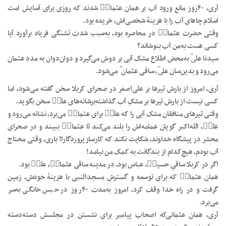
آری، ۴۰روز مانع ورود آب بر همان عثمانؓ شدند که روزی برای آسایش امت
اسلام چاهای آب را با هزینهٔ شخصی‌اش، خریده بود.
وقتی حضرت عثمانؓ در محاصره بود، به‌سبب شدت تشنگی فریاد برآورد آیا
کسی هست به‌من آب بنوشاند؟
سیدنا علیؓ به‌محض اطلاع مشک آبی بر دوش می‌گیرد و دوان‌دوان به مدد عثمان
می‌رود و بدین‌سان علیؓ، ساقی عثمان ؓ می‌شود.
آری، امروز از بارش تیرها بر علی‌اصغر در صحرای کربلا سخن گفته می‌شود، اما
کسی نیست از بارش تیرها بر مشکِ آب گذاشته‌برشانه‌های علیؓ سخن بگوید.
وقتی تیرهای منافقان مشک آبی را که علیؓ برای عثمانؓ می‌‌برد، نشانه می‌رود و
علیؓ، الله‌اکبر گویان عمامه‌اش را بلند می‌کند تا عثمانؓ ببیند و در صحرای
محشر در پیشگاه خداوند، شکایت نکند که کارسازپروردگارا! باری، وقتی محتاج
آب بودم، هیچ‌کدام از بندگانت به کمک من نیامد!
اگر در کربلا ساقیِ حسینؓ، عباس بود، در مدینه ساقی عثمانؓ، علیؓ بود.
همان عثمانؓ که برای توسعه و گسترش مسجدالنبی با هزینهٔ خودش، زمین
گرفت و در راه خدا وقف کرد، امروز به‌مدت ۴۰روز در حبس خانگی‌ به‌سر
می‌برد.
آری، همان عثمانی‌که اصحاب پیامبر برای نشستن در مجلسش دسته‌دسته