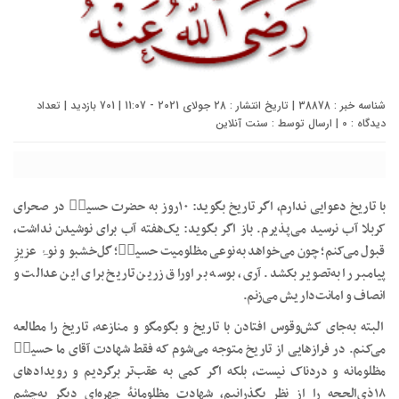
شناسه خبر : 38878 | تاریخ انتشار : 28 جولای 2021 - 11:07 | 701 بازدید | تعداد
دیدگاه :
0
| ارسال توسط :
سنت آنلاین
با تاریخ دعوایی ندارم، اگر تاریخ بگوید: ۱۰روز به حضرت حسینؓ در صحرای
کربلا آب نرسید می‌پذیرم. باز اگر بگوید: یک‌هفته آب برای نوشیدن نداشت،
قبول می‌کنم؛ چون می‌خواهد به‌نوعی مظلومیت حسینؓ؛ گل‌خشبو و نوۂ عزیزِ
پیامبر را به‌تصویر بکشد. آری، بوسه بر اوراق زرین تاریخ برای این عدالت و
انصاف و امانت‌داریش می‌زنم.
البته به‌جای کش‌وقوس افتادن با تاریخ و بگومگو و منازعه، تاریخ را مطالعه
می‌کنم. در فرازهایی از تاریخ متوجه می‌شوم که فقط شهادت آقای ما حسینؓ
مظلومانه و دردناک نیست، بلکه اگر کمی به عقب‌تر برگردیم و رویدادهای
۱۸ذی‌الحجه را از نظر بگذرانیم، شهادتِ مظلومانهٔ چهره‌ای دیگر به‌چشم