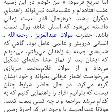
اما صریح فرمود: « من خودم در اين زمنيه
عقب افتاده‌ام و عقب‌مانده نمي‌تواند راهنماي
دیگران باشد. درهرحال قدر نعمت زماني
دانسته مي‌شود كه انسان شاهد زوال نعمت
باشد. حضرت
مولانا عبدالعزيز
ـ
رحمه‌الله
ـ
انسانی درويش و عالمی عامل بود. گاهي كه
شب‌هاي جمعه به زاهدان مي‌رفتم، می‌دیدم
که ايشان بعد از نماز عشا حلقه‌اي تشكيل
مي‌داد و از مولانا غلام‌محمد سربازی
مي‌خواست اشعار عرفانی بخواند و خود ایشان
گريه مي‌كرد. در حال حاضر شرايط چنان
نيست كه بتوانيم افراد را راهنمايي كنيم که به
كدام مرشد مراجعه و با چه کسی بيعت کنند.
مولانا عبدالحميد با وجود اين‌كه اجازة رسمي