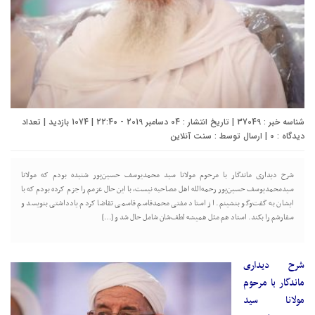
شناسه خبر : 37049 | تاریخ انتشار : 04 دسامبر 2019 - 22:40 | 1074 بازدید | تعداد
دیدگاه :
0
| ارسال توسط :
سنت آنلاین
شرح دیداری ماندگار با مرحوم مولانا سید محمدیوسف حسین‌پور شنیده بودم که مولانا
سیدمحمدیوسف حسین‌پور رحمه‌الله اهل مصاحبه نیست، با این حال عزمم را جزم کرده بودم که با
ایشان به گفت‌وگو بنشینم. از استاد مفتی محمدقاسم قاسمی تقاضا کردم یادداشتی بنویسد و
سفارشم را بکند. استاد هم مثل همیشه لطف‌شان شامل حال شد و […]
شرح دیداری
ماندگار با مرحوم
مولانا سید