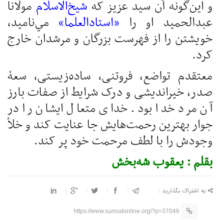
و این‌گونه آن سید عزیز که
شيخ‌الاسلام
مولانا
عبدالحميد او را
«استادالعلما»
مي‌نامید،
خویشتن را از فهرست بزرگان و مرشدان خارج
کرد.
معتقدم تواضع، فروتنی، ساده‌زیستی، سعۀ
صدر، خیراندیشی و درک شرایط از صفات بارز
آن مرد خدا بود. خدای متعال ایشان را در
جوار بهترین رحمت‌هایش جا عنایت کند و خلأ
وجودش را با لطف مرحمت خود پر کند.
بقلم : یعقوب شه‌بخش
به اشتراک بگذارید :
https://www.sunnatonline.org/?p=37049