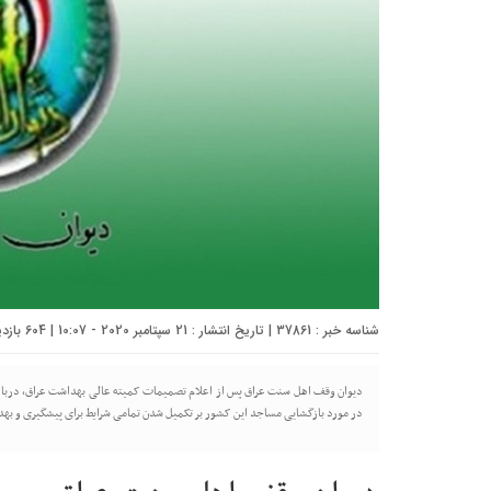
شناسه خبر : 37861 | تاریخ انتشار : 21 سپتامبر 2020 - 10:07 | 604 بازدید | تعداد دیدگاه :
دیوان وقف اهل سنت عراق پس از اعلام تصمیمات کمیته عالی بهداشت عراق، درباره ب
در مورد بازگشایی مساجد این کشور بر تکمیل شدن تمامی شرایط برای پیشگیری و ب