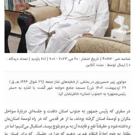
شناسه خبر : 40666 | تاریخ انتشار : 20 می 2023 - 9:01 | 601 بازدید | تعداد دیدگاه :
0
| ارسال توسط :
سنت آنلاین
مولوی زبیر حسین‌پور در بخشی از خطبه‌های نماز جمعه (۲۹ شوال ١٤٤٤ هـ.ق./
۲۹ اردیبهشت ١٤٠۲ ش.) مسجد جامع خواجه شهر گُشت با اشاره به «سفر
رئیس‌جمهور» به «جنوب استان» خاطرنشان کرد:
در سفری که رئیس جمهور به جنوب استان داشت و جلسه‌ای دربارهٔ سواحل
مکران و توسعهٔ استان گرفته بودند، ما از هر قدمی که در راه توسعهٔ استان‌مان
برداشته شود و حقیقتاً نفع و فایده آن به مردم بلوچ برسد، استقبال می‌کنیم؛ اما در
مقابل به خود اجازهٔ انتقاد هم می‌دهیم که چرا در جلساتی که برای استان ما