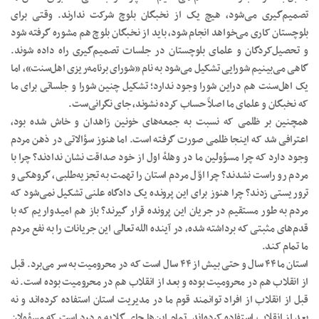
تصمیم‌گیری می‌شود، هیچ یک از نخبگان بلوچ شرکت ندارند. وقتی برای
بلوچستان کاری می‌خواهد انجام شود، باید از نخبگان بلوچ هم مشوره گرفته شود
و تحصیل‌کردگان و علمای بلوچستان در جلسات تصمیم‌گیری راه داده شوند.
گاهی می‌بینیم شورایی تشکیل می‌شود به نام «شورای برنامه‌ریزی اهل‌سنت»، اما
یک اهل‌سنت هم دراین شورا وجود ندارد؛ تشکیل چنین شورا و جلساتی برای ما
که نخبگان و علمای ما اصلاً حساب کرده نشوند، جای نگرانی‌ست.
همچنین بر ظلمی که نسبت به جمعه‌های خونین زاهدان و خاش شده بود،
اعترافی شد که اینجا ظلمی صورت گرفته است. اما هنوز سؤالاتی در ذهن مردم
وجود دارد که چرا مسؤولین ما در وهلهٔ اول از خود صداقت نشان ندادند؟ چرا با
مردم رو راست نشدند؟ چرا اوّل مردم استان را تهمت به تجزیه‌طلبی، گروهکی و
تروریستی زدند؟ چرا هنوز برای این پرونده یک دادگاه علنی تشکیل نمی‌شود که
مردم به طور مستقیم در جریان این پرونده قرار گیرند؟ باز هم امیدواریم که با
قدم‌های مثبتی که برداشته شده، در آینده الله تعالی این جریانات را به نفع مردم
ما تمام کند.
استان ما ۴۴ سال و حتی بیش از ۴۴ سال است که در محرومیت به سر می‌برد. قبل
از انقلاب هم در محرومیت بوده و بعد از انقلاب هم در محرومیت بوده است. نه
قبل از انقلاب از افراد توانمند قوم ما در مدیریت استان استفاده کرده‌اند و نه
بعد از انقلاب استفاده کرده‌اند. تمام این‌ها جای گلایه و درد است که مسؤولان