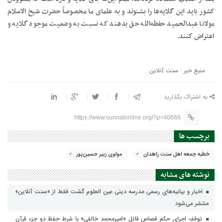
کشور باید این گلایه‌ها را بشنوند و به علمای ما مخصوصاً حضرت شیخ الاسلام
مولانا عبدالحمید حفظه‌الله حق بدهند که نسبت به وضعیت موجود گلایه و
اعتراض کنند.
منبع خبر : سنت آنلاین
به اشتراک بگذارید :
https://www.sunnatonline.org/?p=40666
برچسب ها
خطبه جمعه اهل سنت زاهدان
مولوی زبیر حسین‌پور
نوشته های مشابه
اخبار و بیانیه‌های رسمی مدرسه دینی عین العلوم گشت فقط از «سنت آنلاین»
منتشر می‌شود
توقف اجرای حکم قصاص قاتل «امیرمحمد خالقی» با شرط حفظ دو جزء قرآن