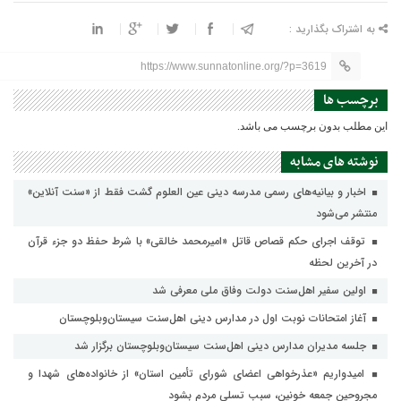
به اشتراک بگذارید :
https://www.sunnatonline.org/?p=3619
برچسب ها
این مطلب بدون برچسب می باشد.
نوشته های مشابه
اخبار و بیانیه‌های رسمی مدرسه دینی عین العلوم گشت فقط از «سنت آنلاین»
منتشر می‌شود
توقف اجرای حکم قصاص قاتل «امیرمحمد خالقی» با شرط حفظ دو جزء قرآن
در آخرین لحظه
اولین سفیر اهل‌سنت دولت وفاق ملی معرفی شد
آغاز امتحانات نوبت اول در مدارس دینی اهل‌سنت سیستان‌وبلوچستان
جلسه مدیران مدارس دینی اهل‌سنت سیستان‌وبلوچستان برگزار شد
امیدواریم «عذرخواهی اعضای شورای تأمین استان» از خانواده‌های شهدا و
مجروحین جمعه خونین، سبب تسلی مردم بشود