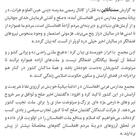
به گزارش
سنت‌آنلاین
به نقل از کانال رسمی مدرسه دینی عین العلوم هرات، در
بیانهٔ مجمع مدارس دینی افغانستان آمده: «صلح و آشتی فرمایش خدای جهانیان
و از آرمان‌های بنیادی و دیرینه‌ای مردم آزادهٔ افغانستان است، مردم ما همواره از
نا امنی‌ها در سالیان دراز رنج می‌برند، هژمونی استعمار و وجود منحوس نیروهای
اشغالگر در سالیان اخیر خیلی درد آورتر از آنست که بیان گردد.»
این مجمع با ابراز خورسندی بیان کرد: «هیچ ملتی راضی به ویرانی کشور و
تسلط آن توسط بیگانگان اشغالگر نیست و ملت‌های آزاده همواره برآنند تا
سرنوشت کشور‌شان به‌دست خودشان باشد و همهٔ ساکنان کشور در کنار هم
برادرانه در فضای آرامش و سکون حکومت اسلامی زندگی کنند.»
مجمع مدارس عربی افغانستان در ادامهٔ بیانیهٔ خویش بر آرزوی نفاذ شریعت و
آرامش در این کشور تاکید کرد و افزود: «گفتمان اخیر صلح و توافق بر سر خروج
نیروهای خارجی مژده‌ای بزرگ و سرنوشت‌سازی را برای ملت نجیب کشور
می‌دهد. از شرکت‌کنندگان گفتمان صلح که تا کنون تجارب سیاسی زیادی کسب
کرده‌اند، می‌خواهیم که اسلام و منافع ملت افغانستان را در اولویت قرار داده و
در تحقق آرزوهای دیرینهٔ مردم افغانستان گام‌های مخلصانهٔ بیشتر از پیش
بردارند.»