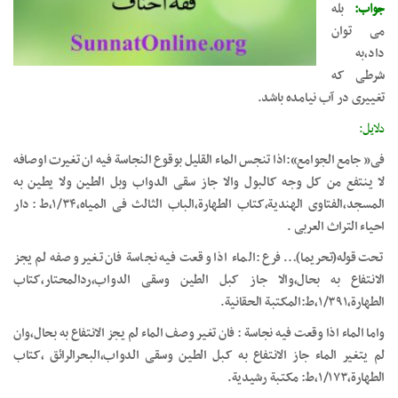
جواب:
بله
می توان
داد،به
شرطی که
تغییری در آب نیامده باشد.
دلایل:
فی« جامع الجوامع»:اذا تنجس الماء القلیل بوقوع النجاسة فیه ان تغیرت اوصافه
لا ینتفع من کل وجه کالبول والا جاز سقی الدواب وبل الطین ولا یطین به
المسجد،الفتاوی الهندیة،کتاب الطهارة،الباب الثالث فی المیاه،۱/۳۴،ط: دار
احیاء التراث العربی .
تحت قوله(تحریما)…فرع :الماء اذا وقعت فیه نجاسة فان تغیر وصفه لم یجز
الانتفاع به بحال،والا جاز کبل الطین وسقی الدواب،ردالمحتار،کتاب
الطهارة،۱/۳۹۱،ط:المکتبة الحقانیة.
واما الماء اذا وقعت فیه نجاسة : فان تغیر وصف الماء لم یجز الانتفاع به بحال،وان
لم یتغیر الماء جاز الانتفاع به کبل الطین وسقی الدواب،البحرالرائق ،کتاب
الطهارة،۱/۱۷۳،ط: مکتبة رشیدیة.