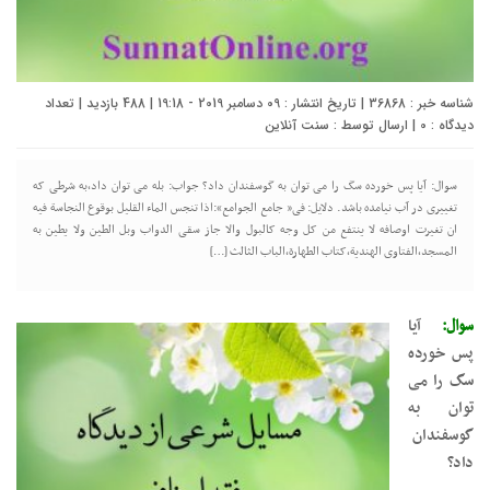
شناسه خبر : 36868 | تاریخ انتشار : 09 دسامبر 2019 - 19:18 | 488 بازدید | تعداد
دیدگاه :
0
| ارسال توسط :
سنت آنلاین
سوال: آیا پس خورده سگ را می توان به گوسفندان داد؟ جواب: بله می توان داد،به شرطی که
تغییری در آب نیامده باشد. دلایل: فی« جامع الجوامع»:اذا تنجس الماء القلیل بوقوع النجاسة فیه
ان تغیرت اوصافه لا ینتفع من کل وجه کالبول والا جاز سقی الدواب وبل الطین ولا یطین به
المسجد،الفتاوی الهندیة،کتاب الطهارة،الباب الثالث […]
سوال:
آیا
پس خورده
سگ را می
توان به
گوسفندان
داد؟