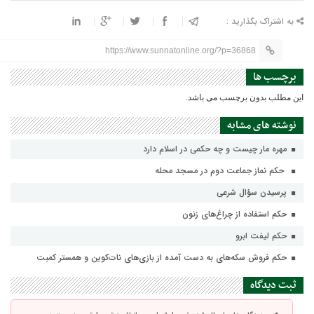
به اشتراک بگذارید :
https://www.sunnatonline.org/?p=36868
برچسب ها
این مطلب بدون برچسب می باشد.
نوشته های مشابه
مهره مار چیست و چه حکمی در اسلام دارد
حکم نماز جماعت دوم در مسجد محله
پرسیدن سؤال شرعی
حکم استفاده از چراغ‌های زنون
حکم لیفت ابرو
حکم فروش سکه‌هاى به دست آمده از بازى‌هاى نات‌کوين و همستر کمبت
ثبت دیدگاه