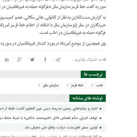
سوریه گفت خط قرمز سازمان ملل “هرگونه حمله به غیرنظامیان در
به گزارش سنت‌آنلاین به نقل از آناتولی، هانی مگالی، عضو کمیسیو
خبرنگاران در مقر ژنو سازمان ملل با انتقاد از اعلام خط قرمز آم
هرگونه حمله به غیرنظامیان در ادلب است.
وی همچنین از موضع آمریکا درمورد کشتار غیرنظامیان در سوریه و 
به اشتراک بگذارید :
برچسب ها
ادلب
خط قرمز
سازمان ملل
نوشته های مشابه
اخبار و بیانیه‌های رسمی مدرسه دینی عین العلوم گشت فقط از «س
توقف اجرای حکم قصاص قاتل «امیرمحمد خالقی» با شرط حفظ دو 
اولین سفیر اهل‌سنت دولت وفاق ملی معرفی شد
آغاز امتحانات نوبت اول در مدارس دینی اهل‌سنت سیستان‌وبلوچ