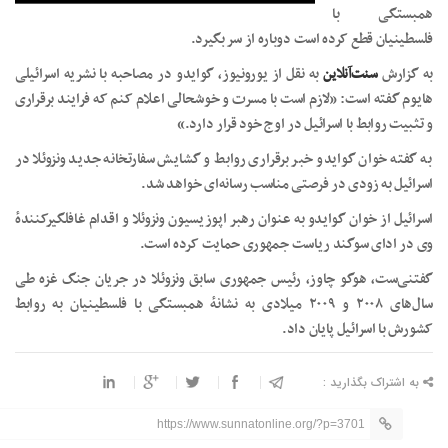
همبستگی با
فلسطینیان قطع کرده است دوباره از سر بگیرد.
به گزارش
سنت‌آنلاین
به نقل از یورونیوز، گوایدو در مصاحبه با نشریه اسرائیلی
هایوم گفته است: «لازم است با مسرت و خوشحالی اعلام کنم که فرایند برقراری
و تثبیت روابط با اسرائیل در اوج خود قرار دارد.»
به گفته خوان گوایدو خبر برقراری روابط و گشایش سفارتخانه جدید ونزوئلا در
اسرائیل به زودی در فرصتی مناسب رسانه‌ای خواهد شد.
اسرائیل از خوان گوایدو به عنوان رهبر اپوزیسیون ونزوئلا و اقدام غافلگیرکنندهٔ
وی در ادای سوگند ریاست جمهوری حمایت کرده است.
گفتنی‌ست، هوگو چاوز، رئیس جمهوری سابق ونزوئلا در جریان جنگ غزه طی
سال‌های ۲۰۰۸ و ۲۰۰۹ میلادی به نشانهٔ همبستگی با فلسطینیان به روابط
کشورش با اسرائیل پایان داد.
به اشتراک بگذارید :
https://www.sunnatonline.org/?p=3701