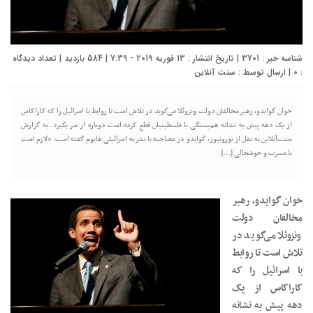
شناسه خبر : 3701 | تاریخ انتشار : 13 فوریه 2019 - 7:39 | 584 بازدید | تعداد دیدگاه
:
0
| ارسال توسط :
سنت آنلاین
خوان گوایدو، رهبر مخالفان دولت ونزوئلا می‌گوید در تلاش است تا روابط با اسرائیل را که کاراکاس
از یک دهه پیش به نشانه همبستگی با فلسطینیان قطع کرده است دوباره از سر بگیرد. به گزارش
سنت‌آنلاین به نقل از یورونیوز، گوایدو در مصاحبه با نشریه اسرائیلی هایوم گفته است: «لازم است
با مسرت و خوشحالی […]
خوان گوایدو، رهبر
مخالفان دولت
ونزوئلا می‌گوید در
تلاش است تا روابط
با اسرائیل را که
کاراکاس از یک
دهه پیش به نشانه