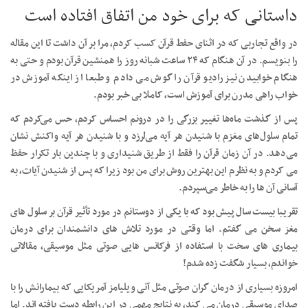
داستانی که برای خود من اتفاق افتاده است
در واقع تجاربی که در اثنای حفط قرآن کسب کردم، مرا بر آن داشت تا این مقاله
را بنویسم. در آن هنگام که ۲۴ ساعت شبانه روز را همنشین قرآن بودم و حتی به
هنگام خوابیدن نیز رادیو قرآن را گوش می دادم و طبعا از اینکه آموزش در
خواب راهی مدرن برای آموزش است، کاملا بی خبر بودم.
پس از گذشت ماه‌ها تغییر بزرگی را در درونم احساس کردم، حس می‌کردم که
تمام سلول‌های مغزم با شنیدن هر آیه می‌لرزد و با شنیدن هر آیه واکنش نشان
می‌دهد. در آن زمان قرآن را فقط از طریق شنیداری و با چندین بار تکرار حفظ
می کردم و به نظرم این بهترین روش برای من بود زیرا که پس از شنیدن آیات، به
آسانی آن ها را به خاطر می‌سپردم.
تقریبا بیست سال پیش بود که با یکی از دوستانم در مورد تأثیر قرآن بر سلول های
مغز سخن می گفتم. اما وقتی در مورد تلاش های دانشمندان برای درمان
بیماری های سخت با استفاده از فرکانس هایی صوتی مثل موسیقی، مقالاتی
خواندم، بسیار شگفت زده شدم!
امروزه بسیاری از درمان گران صوتی مثل آنی ویلیامز آمریکایی که بیمارانش را با
صدای موسیقی درمان می کند، به نتایج مهمی در این رابطه دست یافته اند. اما