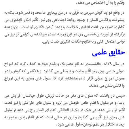
وقتم را به آن اختصاص می دهم.
در واقع فواید گوش سپردن به قرآن به درمان بیماری ها محدود نمی شود، بلکه به
پیشرفت و تکامل انسان و بهبود روابط اجتماعی وی نیز، تأثیر انکار ناپذیری می
گذارد، همچنین باعث افزایش خلاقیت و پدید آمدن افکاری نو است. این نوشته
برگرفته از تجربه ی شخصی من در این زمینه است، خواننده ی گرامی تو نیز می
توانی امتحان کنی و به نتایج شگفت انگیزی دست یابی.
حقایق علمی
در سال ۱۸۳۹، دانشمندی به نام “هنریک ویلیام دوف” کشف کرد که امواج
صوتی خاصی روی مغز تأثیر مثبت و یا منفی می گذارد. و هنگامی که گوش را در
معرض امواج صوتی قرار داد، مشاهده کرد که سلول های مغزی به این امواج
واکنش نشان می دهند.
سپس در یافتند که سلول های مغز در حالت لرزش، طول حیاتشان افزایش می
یابد، و هر سلول با نظم خاص خودش می لرزد و سلول های اطرافش را نیز تحت
تأثیر قرار می دهد. بی شک هر یک از اتفاقاتی که برای انسان رخ می دهد بر سلول
های مغزی نیز تأثیر می گذارد، و این در حالی است که هر اتفاق بدی، منجر به
ایجاد اختلال در نظم نوسان سلول ها می شود.