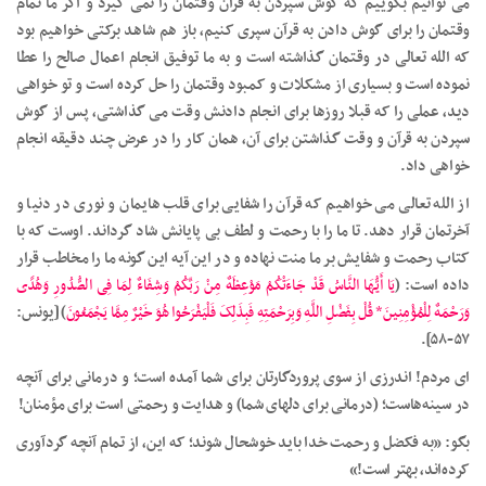
می توانیم بگوییم که گوش سپردن به قرآن وقتمان را نمی گیرد و اگر ما تمام
وقتمان را برای گوش دادن به قرآن سپری کنیم، باز هم شاهد برکتی خواهیم بود
که الله تعالی در وقتمان گذاشته است و به ما توفیق انجام اعمال صالح را عطا
نموده است و بسیاری از مشکلات و کمبود وقتمان را حل کرده است و تو خواهی
دید، عملی را که قبلا روزها برای انجام دادنش وقت می گذاشتی، پس از گوش
سپردن به قرآن و وقت گذاشتن برای آن، همان کار را در عرض چند دقیقه انجام
خواهی داد.
از الله تعالی می خواهیم که قرآن را شفایی برای قلب هایمان و نوری در دنیا و
آخرتمان قرار دهد. تا ما را با رحمت و لطف بی پایانش شاد گرداند. اوست که با
کتاب رحمت و شفایش بر ما منت نهاده و در این آیه این گونه ما را مخاطب قرار
داده است: (
یَا أَیُّهَا النَّاسُ قَدْ جَاءَتْکُمْ مَوْعِظَهٌ مِنْ رَبِّکُمْ وَشِفَاءٌ لِمَا فِی الصُّدُورِ وَهُدًى
وَرَحْمَهٌ لِلْمُؤْمِنِینَ* قُلْ بِفَضْلِ اللَّهِ وَبِرَحْمَتِهِ فَبِذَلِکَ فَلْیَفْرَحُوا هُوَ خَیْرٌ مِمَّا یَجْمَعُونَ
) [یونس:
۵۷-۵۸].
ای مردم! اندرزی از سوی پروردگارتان برای شما آمده است؛ و درمانی برای آنچه
در سینه‌هاست؛ (درمانی برای دلهای شما) و هدایت و رحمتی است برای مؤمنان!
بگو: «به فکضل و رحمت خدا باید خوشحال شوند؛ که این، از تمام آنچه گردآوری
کرده‌اند، بهتر است!»