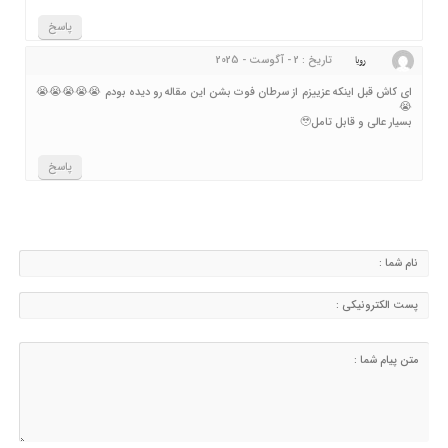
پاسخ
تاریخ : 2 - آگوست - 2025
رویا
ای کاش قبل اینکه عزییزم از سرطان فوت بشن این مقاله رو دیده بودم 😭😭😭😭😭
😭
بسیار عالی و قابل تامل🥹
پاسخ