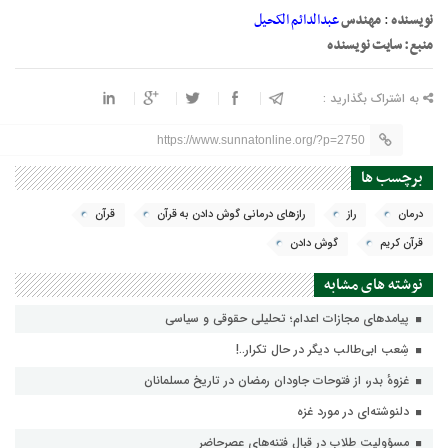
نویسنده
:
مهندس
عبدالدائم الکحیل
منبع: سایت نویسنده
به اشتراک بگذارید :
https://www.sunnatonline.org/?p=2750
برچسب ها
درمان
راز
رازهای درمانی گوش دادن به قرآن
قرآن
قرآن کریم
گوش دادن
نوشته های مشابه
پيامدهاي مجازات اعدام؛ تحليلي حقوقي و سياسي
شِعب ابی‌طالب دیگر در حال تکرار..!
غزوهٔ بدر، از فتوحات جاودان رمضان در تاریخ مسلمانان
دلنوشته‌ای در مورد غزه
مسؤولیت طلاب در قبال فتنه‌های عصرحاضر