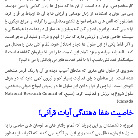
کارمخصوصی، قرار داه است. از آن جا که سلول ها زبان کلامی را نمی فهمند،
پس می توان با استفاده از زبان نوسانی و لرزش ها با آن ها ارتباط بر قرار کرد،
همانطور که تلفن های همراه، امواج الکترومغناطیسی را گرفته و امواج دیگری را
آزاد می کند. برادرم، تصور کن که میلیون ها سلول در بدنت با هماهنگی و
سیستم خاصی نوسان و لرزشی دارد که بشر از فهم و درک و تقلید آن عاجز است.
و اگر فقط یکی از این سلول ها دچار اختلال شود، نظام کلی بدن را مختل می
کند. الله بلند مرتبه و منزه، تمام این نعمت ها را در اختیارمان گذاشته است تا
سپاسگذار نعماتش باشیم. آیا ما قدر نعمت های بی پایانش را می دانیم؟
تصویری از سلول های مغزی که مناطق آسیب دیده ی آن با رنگ فرمز مشخص
شده است. این مناظق دارای فعالیت بسیار کم و نیروی کمی دارد که در شرف
نابودی است، اما پس از قرار دادن این سلول ها در معرض امواج صوتی مشخصی،
سلول شروع به لرزش و فعالیت کرد. (منبع: National Research Council of
Canada)
خاصیت شفا دهندگی آیات قرآنی!
امروزه دانشمندان بر این باورند که تمام رفتار های ما نوسان های خاصی را به
سلول هایمان منتقل می کنند، و بر این امر تأکید می کنند که اگر انسان به طور