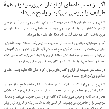
اگر از نسب‌نامه‌ای از ایشان می‌پرسیدید، همهٔ
طوایف را بررسی می‌کرد و پاسخ می‌داد.
گاهی من نسب‌نامه‌ای را که قبلاً تهیه کرده بودم، نشانش می‌دادم، آن را بررسی
کرده، اشتباههایش را یادآوری می‌نمود و به سادگی به بیان ارتباط طوایف
می‌پرداخت. اکثر طوایف گُشت را با دیگر طوایف ربط می‌داد.
اگر از سرداران، خوانین و علما سؤالی سخن به میان می‌آمد، صفات برجستهٔ‌شان را
بیان می‌داشت و از خدمات آنان راجع به اسلام، قوم بلوچ و کشور ایران قدردانی
می‌کرد و همیشه توصیهٔ استادش مولانا بنوری را گوشزد می‌کرد که به من گفته
بود: همیشه خوبی‌ها را بیان کن که ما کاری به بدیهای دیگران نداریم.
در سخنانش همیشه از قرآن و گفتارهای رسول اکرم صلى الله عليه وسلم، علمای
اسلام و بزرگان بلوچ استناد می‌کرد.
گاهی پیش می‌آمد که در کلاس درس حدیث ایشان حاضر شوم و از دریای
بیکران ایشان بهره‌ها ببرم. درس حدیث ایشان دریای بیکرانی بود که طلاب
محترم استفاده و فیض می‌بردند؛ گاه کلمه‌ای در متن حدیث می‌آمد و معادل
بلوچیش را از حاضرین می‌پرسید، اگر کسی یاد نداشت، ریشه و کاربرد آن را بیان
می‌کرد و اگر به صفتی در عرب می‌رسید، می‌فرمود: در بلوچ هم این صفت با این