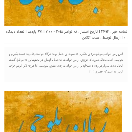
شناسه خبر : 2493 | تاریخ انتشار : 08 نوامبر 2018 - 7:00 | 971 بازدید | تعداد دیدگاه
:
0
| ارسال توسط :
سنت آنلاین
امروز می‌خواهم دربارهٔ مردی بنگارم که نمونه‌ای کامل بود؛ هرگاه خواستم قلم به دست بگیرم و
بنویسم، اشک مجالم نمی‌داد، عزیزی از من خواست که شما با ایشان در تحقیقاتی که دربارهٔ گُشت
انجام شده، بسیار مراوده داشته‌اید و از من خواست چند سطری بنویسم، اما هرچه فکر کردم جرأت
این را نداشتم که حقیری […]