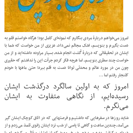
امروز می‌خواهم دربارهٔ مردی بنگارم که نمونه‌ای کامل بود؛ هرگاه خواستم قلم به
دست بگیرم و بنویسم، اشک مجالم نمی‌داد، عزیزی از من خواست که شما با
ایشان در تحقیقاتی که دربارهٔ گُشت انجام شده، بسیار مراوده داشته‌اید و از من
خواست چند سطری بنویسم، اما هرچه فکر کردم جرأت این را نداشتم که حقیری
چون من در مورد عالم و محدثی توانا دست به قلم ببرد؛ حتیٰ ماهها با خودم
کلنجار رفتم اما …
امروز که به اولین سالگرد درگذشت ایشان
رسیده‌ایم، از نگاهی متفاوت به ایشان
می‌نگرم.
شاید روزها در سفرهایی که داشتیم و فرصتهایی که در اتاق کوچک ایشان گیر
می‌آمد، چندین ساعت و گاهی تا پاسی از شب نزد ایشان زانوی تلمذ می‌زدم و از
دریای بیکرانش بهره می‌بردم. در هر مورد که از ایشان سؤال می‌کردم، او را