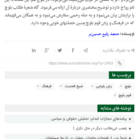
نام رواج دارد و توضیح مختصری دربارهٔ آن ارائه می‌فرمود. گاه شجرهٔ طلاب بلوچ
را برایشان بیان می‌نمود و به صله رحمی سفارش می‌نمود و به همگان می‌فهماند
که در فرهنگ و زبان قوم بلوچ چنین خصلتهای خوبی وجود دارد.
نویسنده:
محمد رفیع حسین‌بر
به اشتراک بگذارید :
https://www.sunnatonline.org/?p=2493
برچسب ها
بلوچ
زبان بلوچی
شیخ الحدیث
فرهنگ
قوم بلوچ
نوشته های مشابه
پيامدهاي مجازات اعدام؛ تحليلي حقوقي و سياسي
شِعب ابی‌طالب دیگر در حال تکرار..!
غزوهٔ بدر، از فتوحات جاودان رمضان در تاریخ مسلمانان