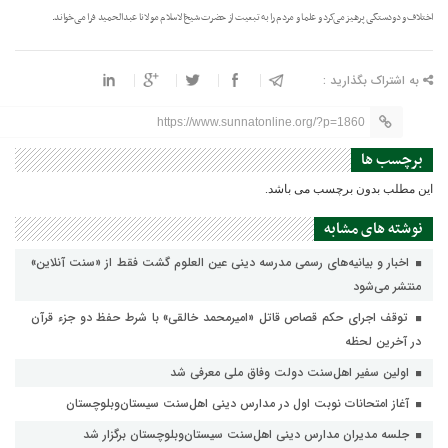
اختلاف و دودستگی پرهیز می‌کرد و علما و مردم را به تبعیت از حضرت شیخ‌الاسلام مولانا عبدالحمید فرا می‌خواند
.
به اشتراک بگذارید :
https://www.sunnatonline.org/?p=1860
برچسب ها
این مطلب بدون برچسب می باشد.
نوشته های مشابه
اخبار و بیانیه‌های رسمی مدرسه دینی عین العلوم گشت فقط از «سنت آنلاین»
منتشر می‌شود
توقف اجرای حکم قصاص قاتل «امیرمحمد خالقی» با شرط حفظ دو جزء قرآن
در آخرین لحظه
اولین سفیر اهل‌سنت دولت وفاق ملی معرفی شد
آغاز امتحانات نوبت اول در مدارس دینی اهل‌سنت سیستان‌وبلوچستان
جلسه مدیران مدارس دینی اهل‌سنت سیستان‌وبلوچستان برگزار شد