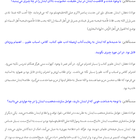
سنت‌آنلاین:
با وجود شدت و قاطعیت ایشان در بیان حقیقت، محبوبیت بالای ایشان را در چه چیزی می‌بینید؟
مولانا دهقان: ایشان مصداق بارز این حدیث پیامبر ااکرم صلی‌الله‌علیه‌وسلم بود که می‌فرماید: «إذا أحب الله عبدا نادى
جبریل إن الله یحب فلانا فأحبه فیحبه جبریل فینادی جبریل فی أهل السماء إن الله یحب فلانا فأحبوه فیحبه أهل السماء ثم
یوضع له القبول فی أهل الأرض.» (رواه البخاری)
سنت‌آنلاین:
ما شنید‌ه‌ایم که ایشان به رعایت آداب ازجمله ادب علم، کتاب، کلاس، اسباب علم و… اهتمام ویژه‌ای
قایل بود. در این مورد چیزی بگویید.
مولانا دهقان: ایشان علم و کتاب را بسیار احترام می‌کرد. در آخر عمر با وجود کهولت سنی هرگز ‌هنگام تدریس تکیه نمی‌زد.
احترام کلاس و اسباب و آلات علم را بسیار نگه می‌داشت. برای طلاب ارزش و احترام زیادی قایل بود و همواره به اساتید
می‌فرمود که طلاب محسن من و شما هستند و الله متعال به خاطر اینها از من و شما خدمت می‌گیرد. خلاصه ایشان مجسمه‌‌ی
«ادب» بود.
سنت‌آنلاین:
با توجه به شناخت خوبی که از ایشان دارید، عوامل سازنده شخصیت ایشان را در چه مواردی می‌دانید؟
مولانا دهقان: عوامل ساختار شخصیت ایشان به نظر بنده در اخلاص، تقوا، تواضع و اخلاق ایشان خلاصه می‌شد. یکی دیگر از
عوامل ساختاری شخصیت ایشان «اتباع سنت حسنه رسول‌الله صلی‌الله‌علیه‌وسلم» بود و نسبت به اتباع سنت بسیار حساس
بود. ایشان بسیار شیفته‌‌ی علمای دیوبند بود. هرگاه نام «علامه بنوری» به میان می‌آمد، اشک از دیدگانش جاری می‌شد.
از
علامه انورشاه کشمیری بسیار متاثر بود و از ایشان با لقب «امام‌العصر» یاد می‌کرد. شیخ‌الحدیث منادی وحدت بود؛ از