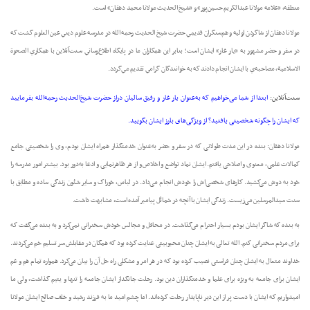
منطقه، «علامه مولانا عبدالکريم حسين‌پور» و «شيخ الحديث مولانا محمد دهقان» است.
مولانا دهقان از شاگردن اوليه و هم‌سنگران قديمي حضرت شيخ الحديث رحمه الله در مدرسه علوم ديني عين العلوم گشت که
در سفر و حضر مشهور به «يار غار» ايشان است؛ بنابر اين همکاران ما در پايگاه‌ اطلاع‌رساني سنت‌آنلاين با همکاري الصحوة
الاسلامية، مصاحبه‌ي با ايشان انجام دادند که به خوانندگان گرامي تقديم مي‌گردد.
سنت‌آنلاین:‌
ابتدا از شما می‌خواهیم که به‌عنوان یار غار و رفیق سالیان دراز حضرت شیخ‌الحدیث رحمه‌الله بفرمایید
که ایشان را چگونه شخصیتی یافتید؟ از ویژگی‌های بارز ایشان بگویید.
مولانا دهقان: بنده در این مدت طولانی که در سفر و حضر به‌عنوان خدمتگذار همراه ایشان بودم، وی را شخصیتی جامع
کمالات علمی، معنوی و اصلاحی یافتم. ایشان نماد تواضع و اخلاص و از هر ظاهرنمایی و ادعا به‌دور بود. بیشتر امور مدرسه را
خود به دوش می‌کشید. کارهای شخصی‌اش را خودش انجام می‌داد. در لباس، خوراک و سایر شئون زندگی ساده و مطابق با
سنت سیدالمرسلین می‌زیست. زندگی ایشان با آنچه در شمائل پیامبر آمده است، مشابهت داشت.
به بنده که شاگر ایشان بودم بسیار احترام می‌گذاشت. در محافل و مجالس خودش سخنرانی نمی‌کرد و به بنده می‌گفت که
برای مردم سخنرانی کنم. الله تعالی به ایشان چنان محبوبیتی عنایت کرده بود که همگان در مقابلش سر تسلیم خم می‌کردند.
خداوند متعال به ایشان چنان فراستی نصیب کرده بود که در هر امر و مشکلی راه حل آن ‌را بیان می‌کرد. همواره تمام هم و غم
ایشان برای جامعه به ویژه برای علما و خدمتگذاران دین بود. رحلت جانگداز ایشان جامعه را تنها و یتیم گذاشت، ولی ما
امیدواریم که ایشان با دست پر از این دیر ناپایدار رحلت کرده‌اند. اما چشم امید ما به فرزند رشید و خلف صالح ایشان مولانا