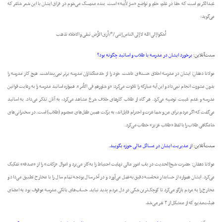
عبدالکریم است که حقا در علم، حلم و تواضع «سرّ لأبیه» است. بنده متمسک می‌شوم در فراق ایشان با این شعر شاعر که
می‌گوید:
أشکوا إلی الله لا إلی الناس إننی /*/ أری الأرض تبقی و الاخلاء تذهب
سنت‌آنلاین:
برخورد ایشان در مدرسه با طلاب و اساتید چگونه بود؟
مولانا دهقان: ایشان در مدرسه اخلاق حسنه‌ای داشت. خود را از خدمتگذاران مدرسه برتر نمی‌پنداشت. هیچ کار مدرسه را
بدون مشورت انجام نمی‌داد و این آیه مبارکه را تلاوت می‌کرد: «و شاورهم فی الأمر». همواره اساتید مدرسه را به رعایت قوانین
مدرسه و عدم غیبت توصیه می‌کرد. هر گاه از طلاب کارهای خلاف شرع مشاهد می‌کرد، به آنان تذکر می‌داد. به اساتید
می‌گفت که اگر مردم برای من و شما عزت و احترام قایل‌اند، به برکت همین طفل‌های معصوم (طلاب) است. در سخنرانی‌های
شامگاهی طلاب را با لفظ «طلاب عزیز» خطاب می‌کرد.
سنت‌آنلاین:
از مدیریت ایشان در مسائل مالی حوزه بگویید.
مولانا دهقان: حضرت شیخ‌الحدیث در باب امور مالی نهایت احتیاط را به‌کار می‌برد و اموال «زکات» را از «صدقه» تفکیک
می‌کرد. ایشان همواره از حسابدار محاسبه دقیق به‌عمل می‌آورد و در آخر سال بودجه تمام سال را با مخارح تطبیق می‌داد و
مخارج را به مردم بازگو می‌کرد تا کوچک‌ترین شکی در دل مردم پدید نیاید. حساب‌های بانکی مدرسه موقوف بود به امضای
هیئت‌مدیره که از متشکل از ۳ نفر می‌شد.