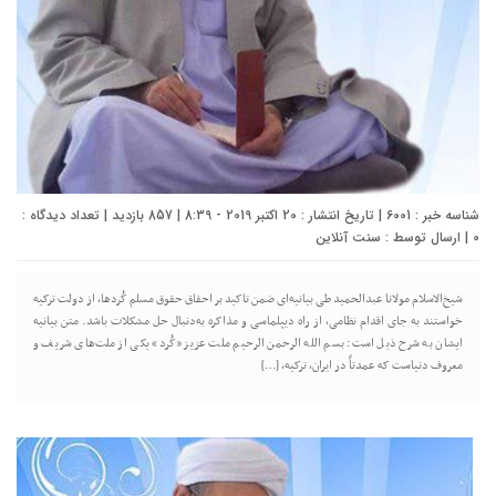
شناسه خبر : 6001 | تاریخ انتشار : 20 اکتبر 2019 - 8:39 | 857 بازدید | تعداد دیدگاه :
0
| ارسال توسط :
سنت آنلاین
شیخ‌الاسلام مولانا عبدالحمید طی بیانیه‌ای ضمن تاکید بر احقاق حقوق مسلم کُردها، از دولت ترکیه
خواستند به جای اقدام نظامی، از راه دیپلماسی و مذاکره به‌دنبال حل مشکلات باشد. متن بیانیه
ایشان به شرح ذیل است: بسم الله الرحمن الرحیم ملت عزیز «کُرد» یکی از ملت‌های شریف و
معروف دنیاست که عمدتاً در ایران، ترکیه، […]