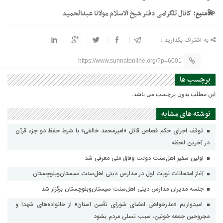
💫منبع:
کانال تلگرامی دفتر شیخ الاسلام مولانا عبدالحمید
به اشتراک بگذارید :
https://www.sunnatonline.org/?p=6001
برچسب ها
این مطلب بدون برچسب می باشد.
نوشته های مشابه
توقف اجرای حکم قصاص قاتل «امیرمحمد خالقی» با شرط حفظ دو جزء قرآن
در آخرین لحظه
اولین سفیر اهل‌سنت دولت وفاق ملی معرفی شد
آغاز امتحانات نوبت اول در مدارس دینی اهل‌سنت سیستان‌وبلوچستان
جلسه مدیران مدارس دینی اهل‌سنت سیستان‌وبلوچستان برگزار شد
امیدواریم «عذرخواهی اعضای شورای تأمین استان» از خانواده‌های شهدا و
مجروحین جمعه خونین، سبب تسلی مردم بشود