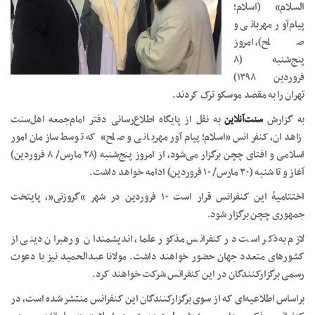
السلام» (اسلام؛
پیام‌آور مهربانی و
صلح)، امروز
پنج‌شنبه (٨
فروردین ١٣٩٨)
تهران را به مقصد موسکو ترک کردند.
به گزارش
سنت‌آنلاین
به نقل از پایگاه اطلاع‌رسانی دفتر امام‌جمعه اهل‌سنت
زاهدان، کنفرانس «اسلام؛ پیام‌آور مهربانی و صلح» که توسط سازمان امور
اسلامی و افتای چچن برگزار می‌شود، از امروز پنج‌شنبه (٢٨ مارس/ ٨ فروردین)
آغاز و تا شنبه (٣٠ مارس/ ١٠ فروردین) ادامه خواهد داشت.
اختتامیۀ این کنفرانس قرار است ١٠ فروردین در شهر “گروزنی”، پایتخت
جمهوری چچن برگزار شود.
لازم به‌ذکر است در کنفرانس مذکور علما، اندیشمندان و رهبران دینی از
کشورهای متعدد جهان حضور خواهند داشت. مولانا عبدالحمید نیز با دعوت
رسمی برگزارکنندگان در این کنفرانس شرکت خواهند کرد.
براساس اطلاعیه‌ای که از سوی برگزارکنندگان این کنفرانس منتشر شده است، در