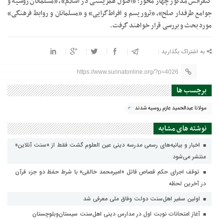
کنفرانس مذکور چهار محور؛ «اصول همزیستی در اسلام»، «مسلمانان روسیه و
جوامع طرفدار صلح»، «تروریسم و افراط‌گرایی» و «مسلمانان و روابط فرهنگی»
مورد بحث و بررسی قرار خواهند گرفت.
به اشتراک بگذارید :
https://www.sunnatonline.org/?p=4026
برچسب ها
مولانا عبدالحمید عازم روسیه شدند
نوشته های مشابه
اخبار و بیانیه‌های رسمی مدرسه دینی عین العلوم گشت فقط از «سنت آنلاین»
منتشر می‌شود
توقف اجرای حکم قصاص قاتل «امیرمحمد خالقی» با شرط حفظ دو جزء قرآن
در آخرین لحظه
اولین سفیر اهل‌سنت دولت وفاق ملی معرفی شد
آغاز امتحانات نوبت اول در مدارس دینی اهل‌سنت سیستان‌وبلوچستان