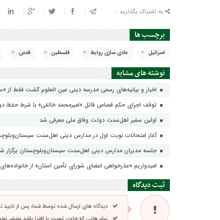
به اشتراک بگذارید :
برچسب ها
اسرائیل
عادی سازی روابط
فلسطین
قدس
نوشته های مشابه
اخبار و بیانیه‌های رسمی مدرسه دینی عین العلوم گشت فقط از «س
توقف اجرای حکم قصاص قاتل «امیرمحمد خالقی» با شرط حفظ دو 
اولین سفیر اهل‌سنت دولت وفاق ملی معرفی شد
آغاز امتحانات نوبت اول در مدارس دینی اهل‌سنت سیستان‌وبلوچ
جلسه مدیران مدارس دینی اهل‌سنت سیستان‌وبلوچستان برگزار ش
امیدواریم «عذرخواهی اعضای شورای تأمین استان» از خانواده‌ه
ثبت دیدگاه
دیدگاه های ارسال شده توسط شما، پس از تایید 
پیام هایی که حاوی تهمت یا افترا باشد منتشر نخ