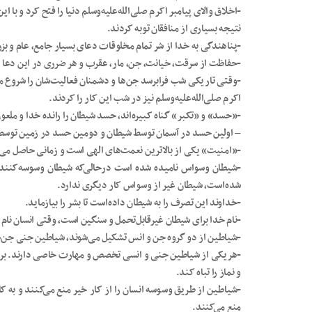
-اخلاق والای پیامبر اکرم صلی‌الله‌علیه‌وسلم دنیا را فتح کرد و با 
نتیجه بسیاری از منافقان توبه کردند.
-پناهندگی به خدا از شر تمام مخلوقات دعای بسیار جامع، عام و ب
-حفاظت از سرقت، خیانت، جن، مار، عقرب و هر ضرری در این دعا
-وقتی تاریکی شب فرابرسد جن‌ها و دشمنان فعالیت‌شان را شروع می
اکرم صلی‌الله‌علیه‌وسلم نیز در شب این کار را کردند.
-«حسد» و «تکبر» گناه کبیره‌اند، حسد شیطان را رانده خدا و ملعون و
– اولین حسد در آسمان توسط شیطان و دومین حسد در زمین توسط قا
-«امنیت» یکی از بالاترین نعمت‌های الهی است و زمانی حاصل می‌ش
-شیطان وسواس نامیده شده است درحالی‌که شیطان وسوسه‌کننده
شده‌است، شیطان غیر از وسواس کار دیگری ندارد.
-خداوند این تصرف را به شیطان داده‌است تا بشر را بیازماید.
-نام خدا برای شیطان غیرقابل‌تحمل و سنگین است، وقتی انسان نام خد
-شیاطین از دو گروه جن و انس تشکیل می‌شوند، شیاطین جنی جن‌
-هریکی از شیاطین جنی و انسی تخصص و مهارت خاصی دارند. برا
و نماز را تباه کند.
-شیاطین از طریق وسوسه انسان را از کار خیر منع می‌کنند و به کا
منع می‌کنند.