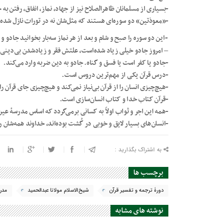
-بسیاری از مسلمانان ظاهرالصلاح نیز از جهاد، نماز، انفاق، رفتن ب
-«معوذتین» دو سوره‌ای هستند که مثل‌شان نه در تورات نازل شده و 
-این دو سوره را صبح و شام و بعد از هر نماز سه‌بار بخوانید جادو و
– امروز جادو خیلی زیاد شده‌است، علتش فقر و زیادشدن بی‌دینی ا
-جادو یا کفر است یا فسق و گناه. جادو به دین ضربه وارد می‌کند.
-درس قرآن یکی از مهم‌ترین دروس است.
-هیچ‌چیزی انسان را از قرآن بی‌نیاز نمی‌کند و هیچ‌چیزی جای قرآن را 
-قرآن کتاب خدا و کتاب انسان‌سازی است.
-همه این اجر و ثواب اولاً به کسانی برمی‌گردد که اساس مدرسۀ عین‌
-انسان‌های بسیار لایق و خوبی در گُشت بوده‌اند، خداوند همه‌شان 
به اشتراک بگذارید :
برچسب ها
دورۀ ترجمه و تفسیر قرآن
شیخ‌الاسلام مولانا عبدالحمید
مدرس
نوشته های مشابه