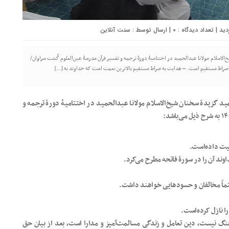
0
| ارسال توسط :
سنت آنلاین
خ‌الاسلام مولانا عبدالحمید در اختتامیۀ دورۀ ترجمه و تفسیر قرآن مدرسۀ عین‌العلوم گُشت سراوان/
حمید گزیدۀ سخنان شیخ‌الاسلام مولانا عبدالحمید در اختتامیۀ دورۀ ترجمه و
یت داده‌است.
وند آن را در سورۀ فاتحه مطرح می‌کرد.
اً مخالفان و حسودهایی خواهند داشت.
 نازل کرده‌است.
نگ نیست، دین تعامل و زندگی مسالمت‌آمیز و مدارا است، بعد از بیان حق