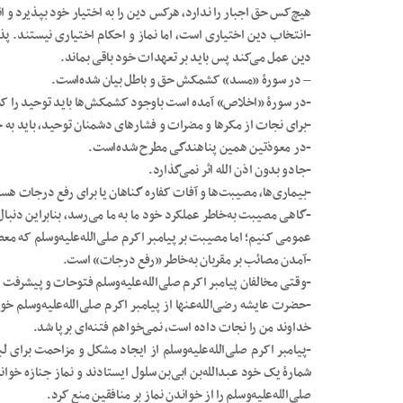
هیچ‌کس حق اجبار را ندارد، هرکس دین را به اختیار خود بپذیرد و 
-انتخاب دین اختیاری است، اما نماز و احکام اختیاری نیستند. 
دین عمل می‌کند پس باید بر تعهدات خود باقی بماند.
– در سورۀ «مسد» کشمکش حق و باطل بیان شده‌است.
-در سورۀ «اخلاص» آمده است باوجود کشمکش‌ها باید توحید را که 
-برای نجات از مکرها و مضرات و فشارهای دشمنان توحید، باید به 
-در معوذتین همین پناهندگی مطرح شده‌است.
-جادو بدون اذن الله اثر نمی‌گذارد.
-بیماری‌ها، مصیبت‌ها و آفات کفاره گناهان یا برای رفع درجات هس
-گاهی مصیبت به‌خاطر عملکرد خود ما به ما می‌رسد، بنابراین دنبال 
عمومی کنیم؛ اما مصیبت بر پیامبر اکرم صلی‌الله‌علیه‌وسلم که مع
-آمدن مصائب بر مقربان به‌خاطر «رفع درجات» است.
-وقتی مخالفان پیامبر اکرم صلی‌الله‌علیه‌وسلم فتوحات و پیشرفت ا
-حضرت عایشه رضی‌الله‌عنها از پیامبر اکرم صلی‌الله‌علیه‌وسلم خو
خداوند من را نجات داده است، نمی‌خواهم فتنه‌ای برپا شد.
-پیامبر اکرم صلی‌الله‌علیه‌وسلم از ایجاد مشکل و مزاحمت برای 
شمارۀ یک خود عبدالله‌بن ابی‌بن سلول ایستادند و نماز جنازه خوا
صلی‌الله‌علیه‌وسلم را از خواندن نماز بر منافقین منع کرد.