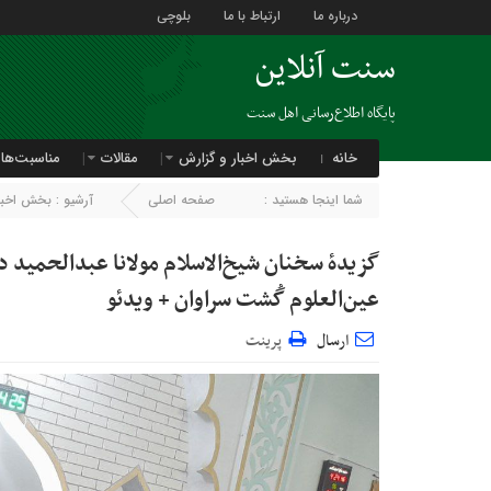
درباره ما
ارتباط با ما
بلوچی
سنت آنلاین
پایگاه اطلاع‌رسانی اهل سنت
خانه
بخش اخبار و گزارش
مقالات
مناسبت‌ها
شما اینجا هستید :
صفحه اصلی
آرشیو :
بخش اخبار
گزیدۀ سخنان شیخ‌الاسلام مولانا عبدالحمید د
عین‌العلوم گُشت سراوان + ویدئو
ارسال
پرینت