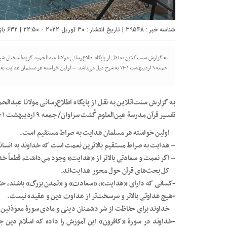
شناسه خبر : 39548 | تاریخ انتشار : 30 آوریل 2022 - 22:50 | 632 بازدید | تعداد دیدگاه :
به گزارش سنت‌آنلاین به نقل از پایگاه اطلاع‌رسانی مولانا عبدالحمید گزیدۀ سخنان شی
جمعه ۹ اردیبهشت ۱۴۰۱ به شرح ذیل می‌باشد: – اولین خواسته هر مسلمان هدایت به صراط مستقیم است. – هدایت به صراط مستقیم بالاترین نعمت است که خداوند به […]
به گزارش سنت‌آنلاین به نقل از پایگاه اطلاع‌رسانی مولانا عبدال
تفسیر قرآن مدرسۀ عین‌العلوم گُشت سراوان/ جمعه ۹ اردیبهشت ۱۴۰۱ به شرح ذیل می‌باشد:
– اولین خواسته هر مسلمان هدایت به صراط مستقیم است.
– هدایت به صراط مستقیم بالاترین نعمت است که خداوند به انسان
– اگر نعمت و سعادتی بالاتر از «هدایت» وجود می‌داشت، قطعاً خدا
– کل بحث‌های قرآن حول محور هدایت‌اند.
-کسانی که دارای «هدایت»، «سعادت» و «تمدن بزرگ» باشند، حتم
-هیچ عداوتی بالاتر و سرسخت‌تر از عداوت دین و عقیده نیست.
– خداوند برای حفاظت از شر دشمنان دینی و مادی سورۀ معوذتین را
-خداوند در سورۀ «کافرون» این آموزش را داده که اسلام دین ج