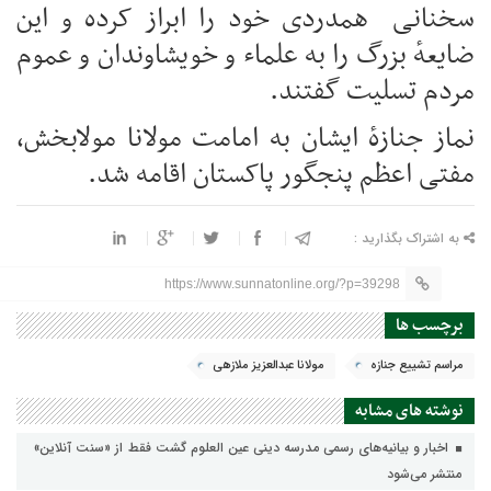
سخنانی همدردی خود را ابراز کرده و این
ضایعهٔ بزرگ را به علماء و خویشاوندان و عموم
مردم تسلیت گفتند.
نماز جنازهٔ ایشان به امامت مولانا مولابخش،
مفتی اعظم پنجگور پاکستان اقامه شد.
به اشتراک بگذارید :
https://www.sunnatonline.org/?p=39298
برچسب ها
مراسم تشییع جنازه
مولانا عبدالعزیز ملازهی
نوشته های مشابه
اخبار و بیانیه‌های رسمی مدرسه دینی عین العلوم گشت فقط از «سنت آنلاین»
منتشر می‌شود