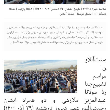
شناسه خبر : 39298 | تاریخ انتشار : 21 دسامبر 2021 - 11:22 | 1582 بازدید | تعداد
دیدگاه :
0
| ارسال توسط :
سنت آنلاین
سنت‌آنلاین| مراسم تشییع‌جنازۀ مولانا عبدالعزیز ملازهی و دو همراه ایشان رحمهم‌الله، عصر دیروز
دوشنبه (۲۹ آذر ۱۴۰۰) در مصلی و قبرستان سرجو شهرستان سراوان برگزار شد. به گزارش
سنت‌آنلاین، در این مراسم که با حضور جمع کثیری از اقشار مختلف مردم شهرستان سراوان و دیگر
شهرهای استان سیستان‌وبلوچستان برگزار شد، مولانا محمدعثمان قلندرزهی، مولانا عبدالأحد […]
سنت‌آنلای
ن|
مراسم
تشییع‌جنا
زۀ مولانا
عبدالعزیز ملازهی و دو همراه ایشان
رحمهم‌الله، عصر دیروز دوشنبه (۲۹ آذر ۱۴۰۰)