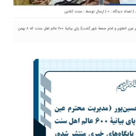
0
| ارسال توسط :
سنت آنلاین
سنت‌آنلاین| امضای مولانا سید عبدالکریم حسین‌پور (مدیریت محترم عین العلوم و امام جمعۀ شهر گشت) پای بیانیۀ ۶۰۰ عالم اهل سنت که ۸ بهمن