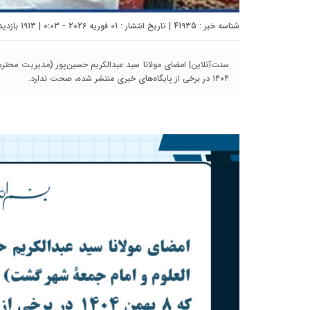
شناسه خبر : 41935 | تاریخ انتشار : 01 فوریه 2026 - 0:03 | 1913 بازدید | تعداد دیدگاه :
۱۴۰۴ در برخی از پایگاه‌های خبری منتشر شده، صحت ندارد.