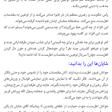
مذهب یا دینی توهین بکند.
رأس حكومت و رهبری معظم بار بار فتوا صادر می‌كند و از توهین به مقدسات
اهل‌سنت منع می‌كند. متاسفانه سخنان ایشان هم نادیده گرفته می‌شوند.
این افراد از چه كسی خط می‌گیرند؟ از چه منبعی تامین می‌شوند؟ مسلم است كه
دست این افراد در كاسه یهود می‌چرخد.
آخر توهین برای چه هدفی و برای چه قیمتی؟ برای جذب نمودن طرفدارانی چند و
هورا و هیاهو كشیدن چند نفر؟ برای خوشحال كردن عده‌ای و خون دل كردن
اهل‌سنت جهان؟ سریال توهین به مقدسات اهل‌سنت ⁧تا که ادامه دارد؟
شایان‌ها این را بدانید:
جوانان غیور اهل‌سنت بیدارند. آنان مقدسات خود را از ناموس خود و حتی بالاتر
از آن می‌دانند. فكر نكنید كه با نمایش چند بازی نمایشی فوتبال و ورزش‌های
دیگر رهبران و فرزانگان خود را نادیده بگیرند. شاید برای طرفداری از سرخ پوشان،
پیراهن سرخ‌رنگی بخرند، اما برای خلفای راشدین و صحابه رسول الله پپراهن قرمز
رنگ شهادت را به تن خود می‌كنند.
جوانان اهل‌سنت جهت حمایت از خلفای راشدین تا زمانیكه آقای شایان بازیكن