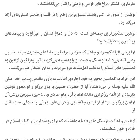
غارتگری،‌ كشتار، نزاع‌های قومی و دینی را كنار می‌گذاشتند.
توهین از سوی هر کس باشد، عمیق‌ترین زخم را بر قلب و ضمیر انسان‌های آزاد
می‌گذارد.
توهین سنگین‌ترین جمله‌ای است که دل و دماغ انسان را می‌آزارد و پیامدهای
زیانباری به دنبال دارد!
اما برخی افراد كم‌خرد و جاهل كه خود را طرفدار و جانفدای حضرت سیدنا حسین‌
رضی الله می‌دانند و سنگ محبت او را به سینه می‌كوبند،‌ تیر زهرآگین توهین به
نخستین‌های اسلام را به قلب اهل‌سنت فرو می‌برند و به آن افتخار هم می‌کنند.
این افراد به كدامین مجوز به خود اجازه‌ی اهانت به یاران مقدس پیامبر خدا صلی
الله علیه وسلم را می‌دهند؟ آیا از حضرت حسین یا پدر بزرگوار او مجوز توهین
دارند؟ یا از ائمه بزرگواری مانند امام باقر، امام صادق و…؟ خیر، سیره‌ی روشن آن
امامان بزرگوار سرشار از ایثار، جانفدایی و درس‌های ایمانی و اخلاقی است. آنان
از
توهین و اهانت فرسنگ‌های فاصله داشتند كه برای پاسداری از كیان اسلام در
خاك و خون غلطیدند.
از جانب حكومت هم مجوز توهین برای كسی صادر نشده كه با آن مجوز به