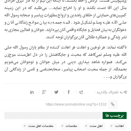
پرسپولیس هست، گردش را خط بكشند، تا اینكه این تیم از به كار گیری افرادی
مثل این آقا دست بكشد و او را اخراج نماید… می‌طلبد كه در این زمینه
كمپین‌های‌ حمایتی از خلفای راشدین و ازواج مطهرات پیامبر و صحابه رسول الله
صلی الله علیه وسلم تشكیل شود. ائمه جمعه به بیان سوانح زندگانی آنان و
دعوتگران به بیان فضایل و جایگاه واقعی آنان بپردازند. جوانان و فعالین مجازی به
نشر زندگی و عملکرد طلائی آنان بزرگواران توجه کنند.
ناگفته نماند: هر توهین و اهانت هر اهانت کننده از مقام یاران رسول الله صلی
الله علیه وسلم نمی‌كاهد كه محبت و جایگاهشان را در دل اهل‌سنت موج‌‌زن
می‌كند. همواره شاهد بیداری دینی در میان جوانان و نوجوانان می‌شویم
بحمدلله. از جمله محبت اصحاب پیامبر،‌ صحابه‌شناسی و تاسی از زندگانی آن
بزرگواران و…
.
به اشتراک بگذارید :
https://www.sunnatonline.org/?p=1532
برچسب ها
اهانت
اهل سنت
مقدسات
مقدسات اهل سنت