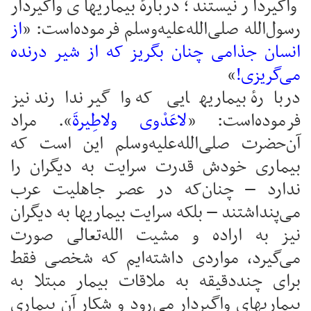
واگیردار نیستند؛ دربارهٔ بیماریهای واگیردار
رسول‌الله صلی‌الله‌علیه‌وسلم فرموده‌است: «
از
انسان جذامی چنان بگریز که از شیر درنده
می‌گریزی!
»
دربارهٔ بیماریهایی که واگیر ندارند نیز
فرموده‌است: «
لاعَدْوی ولاطِیرةَ
». مراد
آن‌حضرت صلی‌الله‌علیه‌وسلم این است که
بیماری خودش قدرت سرایت به دیگران را
ندارد – چنان‌که در عصر جاهلیت عرب
می‌پنداشتند – بلکه سرایت بیماریها به دیگران
نیز به اراده و مشیت الله‌تعالی صورت
می‌گیرد، مواردی داشته‌ایم که شخصی فقط
برای چنددقیقه به ملاقات بیمار مبتلا به
بیماریهای واگیردار می‌رود و شکار آن بیماری