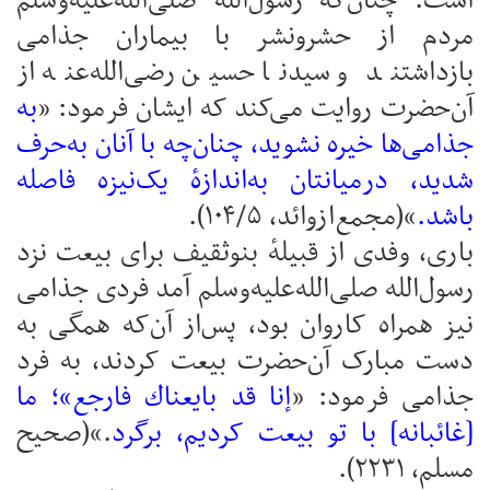
است. چنان‌که رسول‌الله صلی‌الله‌علیه‌وسلم
مردم از حشرونشر با بیماران جذامی
بازداشتند و سیدنا حسین رضی‌الله‌عنه از
آن‌حضرت روایت می‌کند که ایشان فرمود: «
به
جذامی‌ها خیره نشوید، چنان‌چه با آنان به‌حرف
شدید، درمیانتان به‌اندازهٔ یک‌نیزه فاصله
باشد.
»(مجمع‌ازوائد، ۱۰۴/۵).
باری، وفدی از قبیلهٔ بنوثقیف برای بیعت نزد
رسول‌الله صلی‌الله‌علیه‌وسلم آمد فردی جذامی
نیز همراه کاروان بود، پس‌از آن‌که همگی به
دست مبارک آن‌حضرت بیعت کردند، به فرد
جذامی فرمود: «
إنا قد بایعناك فارجع»؛ ما
[غائبانه] با تو بیعت کردیم، برگرد
.»(صحیح
مسلم، ۲۲۳۱).