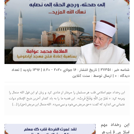
شناسه خبر : 37351 | تاریخ انتشار : 16 جولای 2020 - 8:20 | 1396 بازدید | تعداد
دیدگاه :
0
| ارسال توسط :
سنت آنلاین
این رخداد مهم اسلامی قلب هر مسلمان را سرشار از شادی کرد و زبان او این قول الله متعال را
زمزمه کرد: « نَصْرٌ مِنَ اللَّهِ وَفَتْحٌ قَرِيبٌ». این قضیه ما را به یاد گفتار آخرین شیخ الإسلام دولت
عثمانی می اندازد که گفت: «حق مریض می‌شود و نمی‌میرد». الله متعال این مریض (حق) را […]
این رخداد مهم
اسلامی قلب هر