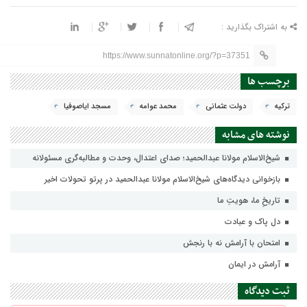
به اشتراک بگذارید :
https://www.sunnatonline.org/?p=37351
برچسب ها
ترکیه
دولت عثمانی
محمد عوامه
مسجد ایاصوفیا
نوشته های مشابه
شیخ‌الاسلام مولانا عبدالحمید؛ صدای اعتدال، وحدت و مطالبه‌گری مسئولانه
بازخوانی دیدگاه‌های شیخ‌الاسلام مولانا عبدالحمید در پرتو تحولات اخیر
تاریخِ ما، هویتِ ما
دل پاک و عبادت
امتحان با آرامش نه با رنجش
آرامش در ایمان
ثبت دیدگاه