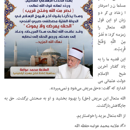
مسلمان را سرشار
از شادی کرد و
زبان او این قول
الله متعال را
زمزمه کرد: « نَصْرٌ
مِنَ اللَّهِ وَفَتْحٌ
قَرِيبٌ».
این قضیه ما را به
یاد گفتار آخرین
شیخ الإسلام
دولت عثمانی می
اندازد که گفت: «حق مریض می‌شود و نمی‌میرد».
الله متعال این مریض (حق) را بهبود بخشید و او به صحتش برگشت. حق به
جایگاهش بازگشت.
از الله متعال مزید را خواستاریم.
✍️ علامه محمد عوامه حفظه الله