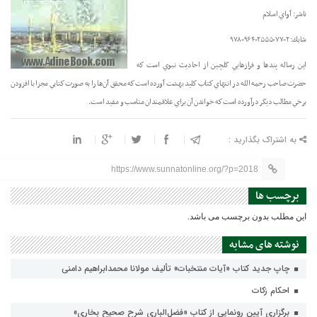
ناشر: آواي اسلام
شابك: ۲-۷۷-۲۵۵۵-۹۶۴-۹۷۸
اين رساله پندها و فرازهايي گلچين از احاديث نبوي است كه
حضرت صاحب رحمه الله در انتهاي كتاب كليد بهشت آورده است كه محقق آن‌ها را به صورت كتابي مجزا با افزودن
برخي مطالب ديگر درآورده است كه خواندن آن براي علاقمندان مناسب و مفيد است
.
به اشتراک بگذارید :
https://www.sunnatonline.org/?p=2018
برچسب ها
این مطلب بدون برچسب می باشد.
نوشته های مشابه
چاپ جدید کتاب «آیات منتخبات» تألیف مولانا محمدابراهیم دامنی
احکام زکات
برگزاری آیین رونمایی از کتاب «فضل‌الباری شرح صحیح بخاری»