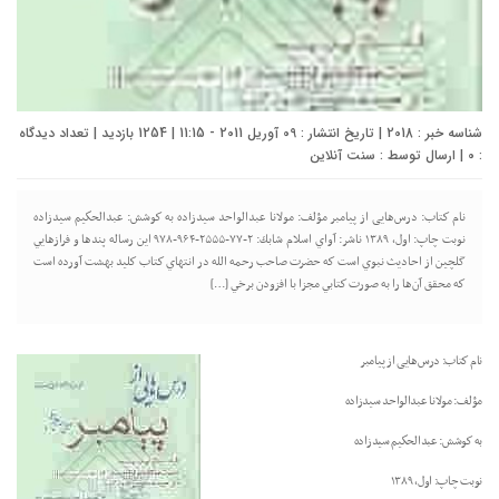
شناسه خبر : 2018 | تاریخ انتشار : 09 آوریل 2011 - 11:15 | 1254 بازدید | تعداد دیدگاه
:
0
| ارسال توسط :
سنت آنلاین
نام كتاب: درس‌هایی از پیامبر مؤلف: مولانا عبدالواحد سيدزاده به كوشش: عبدالحكيم سيدزاده
نوبت چاپ: اول، ۱۳۸۹ ناشر: آواي اسلام شابك: ۲-۷۷-۲۵۵۵-۹۶۴-۹۷۸ اين رساله پندها و فرازهايي
گلچين از احاديث نبوي است كه حضرت صاحب رحمه الله در انتهاي كتاب كليد بهشت آورده است
كه محقق آن‌ها را به صورت كتابي مجزا با افزودن برخي […]
نام كتاب: درس‌هایی از پیامبر
مؤلف: مولانا عبدالواحد سيدزاده
به كوشش: عبدالحكيم سيدزاده
نوبت چاپ: اول، ۱۳۸۹