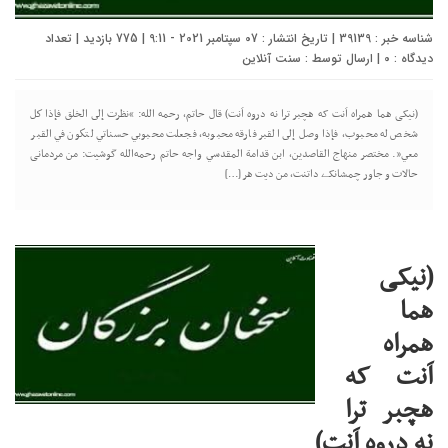
شناسه خبر : 39139 | تاریخ انتشار : 07 سپتامبر 2021 - 9:11 | 775 بازدید | تعداد
دیدگاه :
0
| ارسال توسط :
سنت آنلاین
(نیکی هما همراه اَنت که هچبر ترا نه دروه اَنت) قال حاتم، رحمه الله: “نظرت إلى الخلق فإذا كل
شخص له محبوب، فإذا وصل إلى القبر فارقه محبوبه، فجعلت محبوبي حسناتي لتكون في القبر
معي”. مختصر منهاج القاصدين، ابن قدامة المقدسي واجه حاتم رحمه‌الله گوشیت: من مردمانی
حالات و جاور چمشانکے داتنت، من دیت هر […]
(نیکی
هما
همراه
اَنت که
هچبر ترا
نه دروه اَنت)