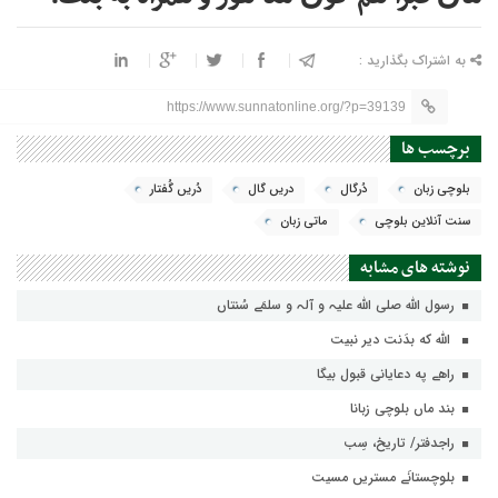
به اشتراک بگذارید :
https://www.sunnatonline.org/?p=39139
برچسب ها
بلوچی زبان
دُرگال
دریں گال
دُریں گُفتار
سنت آنلاین بلوچی
ماتی زبان
نوشته های مشابه
رسول اللہ صلی اللہ علیہ و آلہ و سلمَے سُنتاں
الله که بدَنت دیر نبیت
راهے په دعایانی قبول بیگا
بند ماں بلوچی زبانا
راجدفتر/ تاریخ، سِب
بلوچستانَے مستریں مسیت