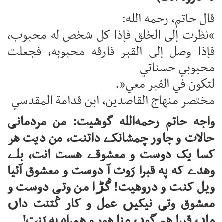
قال حاتم، رحمه الله:
“نظرت إلى الخلق فإذا كل شخص له محبوب،
فإذا وصل إلى القبر فارقه محبوبه، فجعلت
محبوبي حسناتي
لتكون في القبر معي”.
مختصر منهاج القاصدين، ابن قدامة المقدسي
واجه حاتم رحمه‌الله گوشیت: من مردمانی
حالات و جاور چمشانکے داتنت، من دیت هر
کسا یک دوست و معشوقے هست انت، بلے
وهدے که په قبرا رَوت آ دوست و معشوق آئیا
ویل کنت و دروهیت! گُڑا من وتی دوست و
معشوق وتی نیکیں عمل و کار کُتنت داں
ماں قبرا هم گوں منا هور و همراه به بَنت!