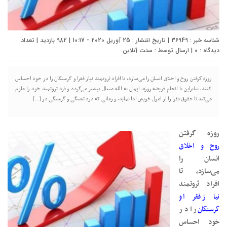
شناسه خبر : 36949 | تاریخ انتشار : 25 آوریل 2020 - 10:17 | 982 بازدید | تعداد
دیدگاه :
0
| ارسال توسط :
سنت آنلاین
روزه گرفتن روح و اخلاق انسان را می‌سازد، تا افراد ثروتمند نیاز فقرا و گرسنگان را در خود احساس
کنند، بنابراین با انجام فریضه روزه، ایمان به الله متعال بیشتر می‌گردد و فرد ثروتمند خود را ملزم
می‌کند تا حقوق فقرا را از امول خویش ادا نماید، و زمانی که درد تشنگی و‌ گرسنگی در […]
روزه گرفتن
روح و اخلاق
انسان را
می‌سازد، تا
افراد ثروتمند
نیاز فقرا و
گرسنگان
را در
خود احساس