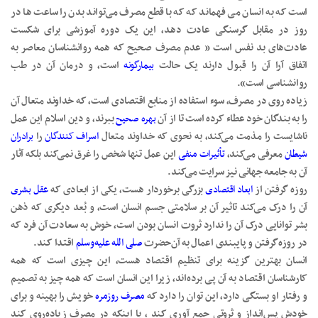
است که به انسان می فهماند که که با قطع مصرف می‌تواند بدن را ساعت ها در
روز در مقابل گرسنگی عادت دهد، این یک دوره آموزشی برای شکست
عادت‌های بد نفس است « عدم مصرف صحیح که همه روانشناسان معاصر به
اتفاق آرا آن را قبول دارند یک حالت
بیمارگونه
است، و درمان آن در طب
روانشناسی است».
زیاده روی در مصرف، سوء استفاده از منابع اقتصادی است، که خداوند متعال آن
را به بندگان خود عطاء کرده است تا از آن
بهره صحیح
ببرند، و دین اسلام این عمل
ناشایست را مذمت می‌کند، به نحوی که خداوند متعال
اسراف کنندگان
را
برادران
شیطان
معرفی می‌کند،
تأثیرات منفی
این عمل تنها شخص را غرق نمی‌کند بلکه آثار
آن به جامعه جهانی نیز سرایت می‌کند.
روزه گرفتن از
ابعاد اقتصادی
بزرگی برخوردار هست، یکی از ابعادی که
عقل بشری
آن را درک می‌کند تاثیر آن بر سلامتی جسم انسان است، و بُعد دیگری که ذهن
بشر توانایی درک آن را ندارد ثروت انسان بودن است، خوش به سعادت آن فرد که
در روزه‌گرفتن و پایبندی اعمال به آن‌حضرت
صلی الله علیه‌وسلم
اقتدا کند‌.
انسان بهترین گزینه برای تنظیم اقتصاد هست، این چیزی است که همه
کارشناسان اقتصاد به آن پی برده‌اند، زیرا این انسان است که همه چیز به تصمیم
و رفتار او بستگی دارد، این توان را دارد که
مصرف روز‌مره
خویش را بهینه و برای
خودش پس‌انداز و ثروتی جمع آوری کند ، یا اینکه در مصرف زیاده‌روی کند