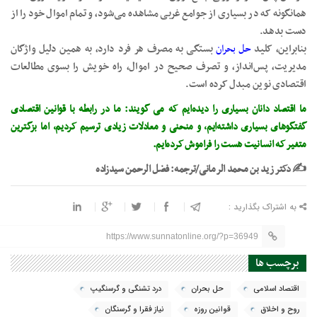
همانگونه که در بسیاری از جوامع غربی مشاهده می‌شود، و تمام اموال خود را از
دست بدهد.
بنابراین، کلید
حل بحران
بستگی به مصرف هر فرد دارد، به همین دلیل واژگان
مدیریت، پس‌انداز، و تصرف صحیح در اموال، راه خویش را بسوی مطالعات
اقتصادی نوین مبدل کرده‌ است.
ما اقتصاد دانان بسیاری را دیده‌ایم که می گویند: ما در رابطه با قوانین اقتصادی
گفتگوهای بسیاری داشته‌ایم، و منحنی و معادلات زیادی ترسیم کردیم، اما بزگترین
متغیر که انسانیت هست را فراموش کرده‌ایم.
✍️⁩ دکتر زید بن محمد الرمانی/ترجمه: فضل الرحمن سیدزاده
به اشتراک بگذارید :
https://www.sunnatonline.org/?p=36949
برچسب ها
اقتصاد اسلامی
حل بحران
درد تشنگی و‌ گرسنگیپ
روح و اخلاق
قوانین روزه
نیاز فقرا و گرسنگان