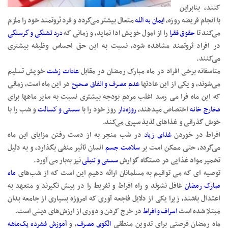
کنند، بنابراین
با انجام فریضه روزه،
ایمان به الله
متعال بیشتر می‌گردد و فرد ثروتمند خود را ملزم
می‌کند تا
حقوق فقرا
را از امول خویش ادا نماید، و زمانی که
درد تشنگی و‌ گرسنگی
در افراد ثروتمند مشاهده شود، نسبت به این حق احساس وظیفه بیشتری
می‌کنند.
متاسفانه برخی افراد در ماه مبارک رمضان در مقابل
عادات زشت
خویش تسلیم
می‌شوند، و یکی از این عادتها
عدم مصرف و انفاق صحیح
در این ماه است، زمانی
که این ماه فرا می رسد اغلب مردم بودجه بیشتری نسبت به سایر ماهها برای
مخارج خانه
اختصاص میدهند،
روزه‌دار
روز خود را با
سستی و کسالت
و شب را با
خوش گذرانی و غذاهای لذیذ سپری می‌کند.
افراط در خوردن
غذای زیاد
در شب منجر به از دست رفتن مزایای این ماه
می‌گردد، حتی ممکن است بر
سلامت جسم
انسان تاثیر منفی بگذارد، و به دلیل
تخمیر مواد غذایی در دستگاه گوارش
سستی و تنبلی
نیز به‌بار می آورد.
توصیه ای که می توانیم به مسلمانان ارائه دهیم این است که از شب‌های
ماه‌
مبارک رمضان
غافل نشوند و راه افراط و تفریط را در پیش نگیرند و متعهد به
اعتدال باشند، زیرا یکی از دلایل فاجعه آوری که امروزه بسیاری از جامعه بدان
مبتلا شده است
اسراف و افراط
در خرج کردن و دوری از ارزش‌های دینی است.
ماه رمضان فرصتی برای تدوین منطقی
الگوی مصرف
، و
آموزش فشرده یک‌ماهه