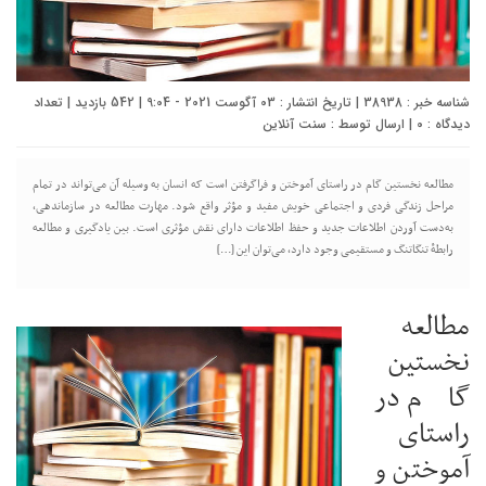
شناسه خبر : 38938 | تاریخ انتشار : 03 آگوست 2021 - 9:04 | 542 بازدید | تعداد
دیدگاه :
0
| ارسال توسط :
سنت آنلاین
مطالعه نخستین گام در راستای آموختن و فراگرفتن است که انسان به وسيله آن می‌تواند در تمام
مراحل زندگی فردی و اجتماعی خویش مفيد و مؤثر واقع شود. مهارت مطالعه در سازماندهی،
به‌دست آوردن اطلاعات جدید و حفظ اطلاعات دارای نقش مؤثری است. بین یادگیری و مطالعه
رابطهٔ تنگاتنگ و مستقیمی وجود دارد، می‌توان این […]
مطالعه
نخستین
گام در
راستای
آموختن و