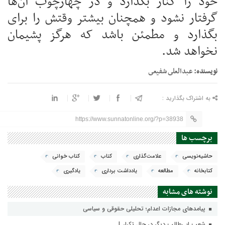
خود را کنار بگذارد و در چهارچوب آن‌ها
گرفتار نشود و همچنان بیشتر وقتش را برای
بگذارد و مطمئن باشد که هرگز پشیمان
نخواهد شد.
نويسنده:
عبدالعلى شفيعى
به اشتراک بگذارید :
https://www.sunnatonline.org/?p=38938
برچسب ها
حاشیه‌نویسی
علامت‌گذاری
کتاب
کتاب خواني
کتابخانه
مطالعه
یادداشت برداری
یادگیری
نوشته های مشابه
پيامدهاي مجازات اعدام؛ تحليلي حقوقي و سياسي
شِعب ابی‌طالب دیگر در حال تکرار..!