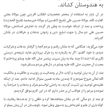
به هندوستان کشاند.
در آن دیار به استفاده از محضر شخصیات انقلاب آفرینی چون مولانا مفتی
کفایت الله، مولانا حسین علی (شیخ التفسیر) و مولانا خیرمحمد (شیخ الحدیث)
پرداخت و بعد از اینکه خواست به وطن باز گردد، به اشاره‌ی استادش، مولانا
حسین علی دو سال را جهت تبلیغ دین و زدودن بدعات و خرافات در مُلتان
گذراند.
خود می‌گوید: هنگامی که به ملتان رفتم و مردم آنجا را گرفتار بدعات و شرکیات
دیدم، با خود گفتم: اگر به یک‌باره به رد شرک بپردازم، شاید نتیجه‌ی درستی
نگیرم، لذا ابتدا تا چند ماه به بیان سیرت پیامبر صلى الله علیه وسلم پرداختم تا
محبت آن حضرت صلى الله علیه وسلم در دل‌های مردم مستقر شود.
بعد از آن به بیان توحید و آیات دال بر وحدانیت و ربوبیت و خالقیت و مالکیت
الله تعالىٰ شروع نمودم و تا چندین ماه به همین منوال ادامه دادم. بعد از اینکه
عقیده‌ی توحید نیز تثبیت گردید، به راحتی توانستم شرک و بدعات را صراحتاً رد
نموده و مردم را از عواقب آن بر حذر دارم که در این کارم موفق گردیدم.
او بعد از دو سالی که در ملتان مجاهده‌ها کرد و خلقی را از بدعت‌ها رهانید، با
کوله باری از علم و تجربه‌اش رو به سوی وطن نمود. بلوچستان در آن زمان مملو از