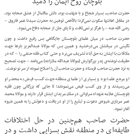
بلوچان روح ایمان را دمید
حضرت صاحب، بسیار شجاع و با شهامت بود، دلش مالامال از عشق صحابه بود،
در مقابل اهانتها سکوت نمی‌کرد؛ بالأخص توهین به حضرت سیدنا عمر فاروق –
رضی الله عنه – را هرگز بر نمی‌تافت و تا پای جان از صحابه دفاع می‌نمود.
حضرت صاحب در میان علمای بلوچستان جایگاهی بس رفیع داشت و چون
نگینی در میانشان می‌درخشید و همین بس که مولانا عبدالعزیز بارها جهت
ملاقات با ایشان به حق آباد تشریف می‌برد و حتی کتاب فقه حنفی را – که در
حقیقت نوشته‌ی پدر بزرگوارش (مولانا عبدالله ملازاده) می‌باشد – جهت تصحیح
به نزد حضرت صاحب فرستاد و حضرت صاحب آن را اصلاح نموده از سر نو نوشت.
او مرجع علما بود و بسیاری از علمای منطقه جهت كسب فیض به محضر او
می‌رسیدند و از وی كسب فیض می‌نمودند؛ تا جایی كه بزرگانی چون فقیه
بلوچستان علامه شهداد سراوانی در سلك مریدان ایشان قرار دارند و مولانا محمد
عمر سربازی شیوه‌ی دعوت و تبلیغ را از او دریافت و دعوتش را به همین شیوه
آغاز نمود.
حضرت صاحب هم‌چنین در حل اختلافات
طایفه‌ای در منطقه نقش بسزایی داشت و در