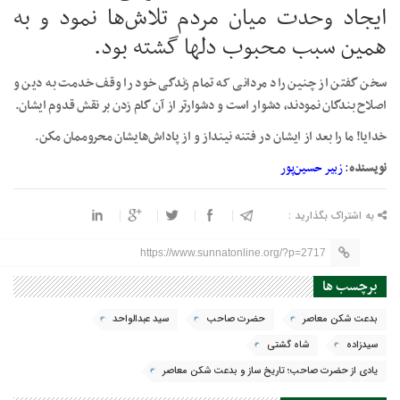
ایجاد وحدت میان مردم تلاش‌ها نمود و به
همین سبب محبوب دلها گشته بود.
سخن گفتن از چنین راد مردانی که تمام زندگی خود را وقف خدمت به دین و
اصلاح بندگان نمودند، دشوار است و دشوار‌تر از آن گام زدن بر نقش قدوم ایشان.
خدایا! ما را بعد از ایشان در فتنه نینداز و از پاداش‌هایشان محروممان مكن.
نویسنده
:
زبیر حسین‌پور
به اشتراک بگذارید :
https://www.sunnatonline.org/?p=2717
برچسب ها
بدعت شکن معاصر
حضرت صاحب
سید عبدالواحد
سیدزاده
شاه گشتی
یادی از حضرت صاحب؛ تاریخ ساز و بدعت شکن معاصر