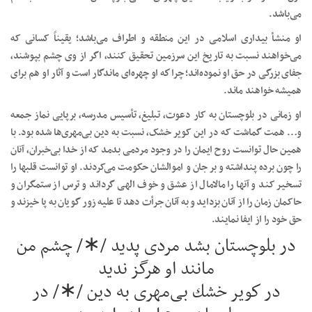
می‌باشد.
او منشأ بیداری اسلامی در این منطقه و اطراف می‌باشد؛ یقیناً کسانی که
می‌خواهند نسبت به تاریخ این سرزمین تحقیق کنند، اگر از وی چشم بپوشند،
جفای بزرگی در حق او نموده‌اند؛ چرا كه او چهره‌ای ماندگار است و آثار او هم برای
همیشه خواهند ماند.
او زمانی در بلوچستان به کار دعوت، تبلیغ، تأسیس مدرسه، برپایی نماز جمعه
و… همت گماشت که در این کویر خشک، نسبت به دین بی‌مهری‌ها شده بود. با
همین حال توانست روح ایمان را در وجود مردمی بدمد که از خدا بی‌خبران، آنان
را چون برده پنداشته و بر جان و اموالشان حکومت می‌کردند. او توانست قلبها را
تسخیر کند و آنها را مالا‌مال از عشق و خوف الهی گرداند و ترس از ستمگران و
حاکمان زمان را از آنان بزداید و به آنان جرأت دهد تا علیه زور گویان به پا خیزند و
حق خود را از ایفا نمایند.
در بلوچستان بشد مردی پدید /∗/ چشم من
مانند او هرگز ندید
در كویر خشك بی‌مهری به دین /∗/ در