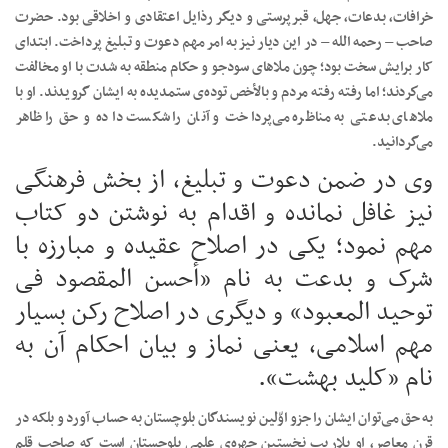
خرافات، بدعات، جهل، قبرپرستی و دیگر رذایل اعتقادی و اخلاقی بود. حضرت
صاحب – رحمه الله – در این دیار نیز به امر مهم دعوت و تبلیغ پرداخت. ابتدای
کار برایش سخت بود؛ چون ملاهای سودجو و حکام منطقه به شدت با او مخالفت
می‌كردند؛ اما رفته رفته مردم و بالأخص توده‌ی ستمدیده به ایشان گرویدند. او با
ملاهای بدعتی به مناظره می‌پرداخت و آنان را شکست داده و حق را ظاهر
می‌گردانید.
وی در ضمن دعوت و تبلیغ، از بخش فرهنگی
نیز غافل نمانده و اقدام به نوشتن دو کتاب
مهم نمود؛ یکی در اصلاح عقیده و مبارزه با
شرک و بدعت به نام ”أحسن المقصود فی
توحید المعبود“ و دیگری در اصلاح رکن بسیار
مهم اسلامی، یعنی نماز و بیان احکام آن به
نام ‌”کلید بهشت“.
به حق می‌توان ایشان را جزو اوّلین نویسندگان بلوچستان به حساب آورد و بلکه در
قرن معاصر، او بلا‌ریب نخستین چهره‌ی علمی بلوچستان است که صاحب قلم