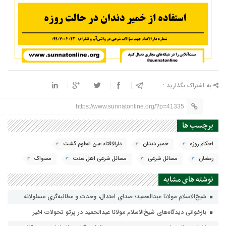
به اشتراک بگذارید :
https://www.sunnatonline.org/?p=41335
برچسب ها
احکام روزه
خمیر دندان
دارالافتاء عین العلوم گشت
رمضان
مسائل شرعی
مسائل شرعی اهل سنت
مسواک
نوشته های مشابه
شیخ‌الاسلام مولانا عبدالحمید؛ صدای اعتدال، وحدت و مطالبه‌گری مسئولانه
بازخوانی دیدگاه‌های شیخ‌الاسلام مولانا عبدالحمید در پرتو تحولات اخیر