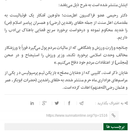
ایشان متنشر شده است به شرح ذیل می‌باشد:
دکتر رحیمی عضو فراکسیون اهل‌سنت؛ «توهین آشکار یک فوتبالیست به
مقدسات اهل سنت از جمله خلفای راشدین (رضی) و همسران پیامبر اسلام (ص)
را شدید محکوم نموده و درخواست برخورد سریع قضایی باهتاک بی‌ادب را
داریم.
چنانچه وزارت ورزش و باشگاهی که از مالیات مردم پول می‌گیرد فوراً با ورزشکار
مخالف وحدت اسلامی برخورد نکند، وزیر ورزش را استیضاح و در صحن
[مجلس] از اعتقادات مردم خود دفاع می‌کنیم.»
شایان ذکر است، کلیپی که از «شایان مصلح» بازیکن تیم پرسپولیس در یکی از
مراسم‌های عزاداری ماه حرم منتشر شده، به خلفای راشدین (حضرات ابوبکر، عمر
و عثمان رضی‌الله‌عنهم)‌ اهانت کرده است
.
به اشتراک بگذارید :
https://www.sunnatonline.org/?p=1516
برچسب ها