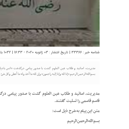
شناسه خبر : 33366 | تاریخ انتشار : 03 ژانویه 2020 - 16:33 | 1032 بازدید | تعداد دیدگاه :
مدیریت، اساتید و طلاب عین العلوم گشت با صدور پیامی درگذشت «انس بادپا ب
بسم‌الله‌الرحمن‌الرحیم «إنا لله وإنا إليه راجعون» وإن لله ما أخذ وله ما أعطى وكل
مدیریت، اساتید و طلاب عین العلوم گشت با صدور پیامی درگذش
قاسم قاسمی را تسلیت گفتند.
متن این پیام به شرح ذیل است:
بسم‌الله‌الرحمن‌الرحیم