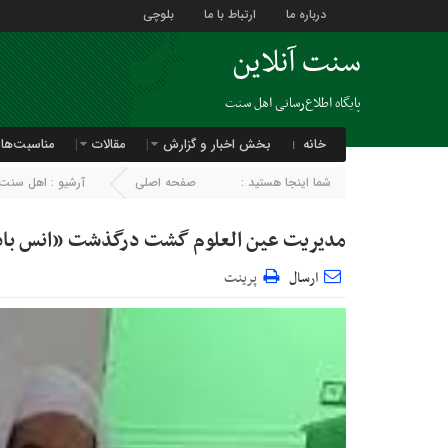
درباره ما
ارتباط با ما
بلوچی
سنت آنلاین
پایگاه اطلاع‌رسانی اهل سنت
خانه
بخش اخبار و گزارش
مقالات
مناسبت‌ها
شما اینجا هستید :
صفحه اصلی
آرشیو :
اهل سنت 
مدیریت عین العلوم گشت درگذشت «انس بادپ
ارسال
پرینت