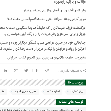
«إنا لله وإنا إليه راجعون»
وإن لله ما أخذ وله ما أعطى وكل شئ عنده بمقدار
سرور گرامی جناب مولانا مفتی محمد قاسم‌قاسمی حفظه الله!
درگذشت فرزند دلبندتان را که حقیقتاً ضایعهٔ سنگینی است به‌ مح
جزیل و برای انس عزیز رفع درجات را از بارگاه الهی خواستاریم.
جنابعالی خود در چنین مواقعی سبب تسلّای دیگران بوده و هستید
اجرتان را زیاد و عزایتان را نیک و عزیز از دست رفتهٔ‌تان را مغفرت نم
مدیریت، جامعه طلاب و مدرسین عین العلوم گشت_سراوان
به اشتراک بگذارید :
برچسب ها
پيام تسليت
‌تسليت نامه
مديريت عين العلوم
مفتي
نوشته های مشابه
اخبار و بیانیه‌های رسمی مدرسه دینی عین العلوم گشت فقط از «س