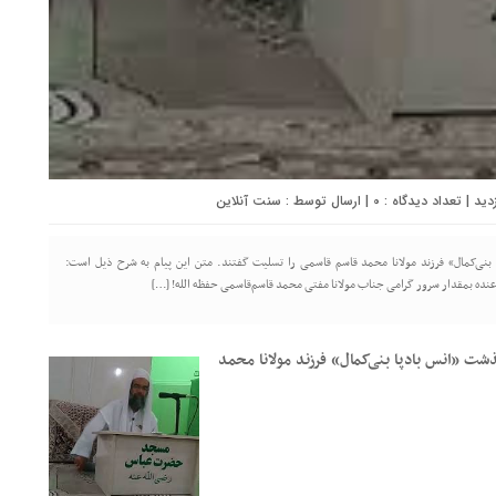
0
| ارسال توسط :
سنت آنلاین
نی‌کمال» فرزند مولانا محمد قاسم قاسمی را تسلیت گفتند. متن این پیام به شرح ذیل است:
 شئ عنده بمقدار سرور گرامی جناب مولانا مفتی محمد قاسم‌قاسمی حفظه الله! […]
ت «انس بادپا بنی‌کمال» فرزند مولانا محمد