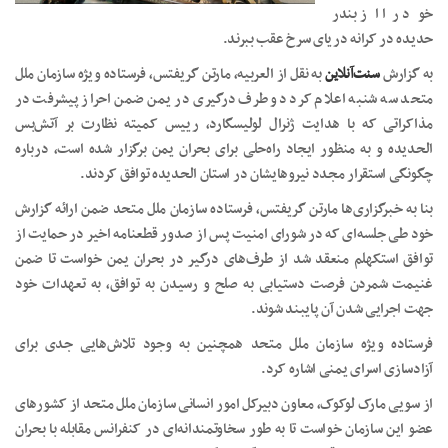
خود را از بندر
حدیده در کرانه دریای سرخ عقب ببرند.
به گزارش
سنت‌آنلاین
به نقل از العربیه، مارتن گریفتس، فرستاده ویژه سازمان ملل
متحد سه شنبه اعلام کرد دو طرف درگیری در یمن ضمن احراز پیشرفت در
مذاکراتی که با هدایت ژنرال لولیسگارد، رییس کمیته نظارت بر آتش‌بس
الحدیده و به منظور ایجاد راه‌حلی برای بحران یمن برگزار شده است، درباره
چگونگی استقرار مجدد نیروهایشان در استان الحدیده توافق کردند.
بنا به خبرگزاری‌ها مارتن گریفتس، فرستاده سازمان ملل متحد ضمن ارائه گزارش
خود طی جلسه‌ای که در شورای امنیت پس از صدور قطعنامه اخیر در حمایت از
توافق استکهلم منعقد شد از طرف‌های درگیر در بحران یمن خواست تا ضمن
غنیمت شمردن فرصت دستیابی به صلح و رسیدن به توافق، به تعهدات خود
جهت اجرایی شدن آن پایبند شوند.
فرستاده ویژه سازمان ملل متحد همچنین به وجود تلاش‌هایی جدی برای
آزادسازی اسرای یمنی اشاره کرد.
از سویی مارک لوکوک، معاون دبیرکل امور انسانی سازمان ملل متحد از کشورهای
عضو این سازمان خواست تا به طور سخاوتمندانه‌ای در کنفرانس مقابله با بحران