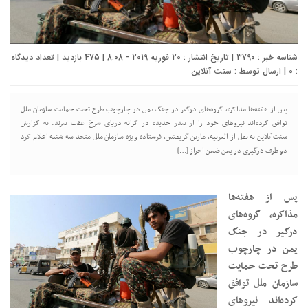
شناسه خبر : 3790 | تاریخ انتشار : 20 فوریه 2019 - 8:08 | 475 بازدید | تعداد دیدگاه
:
0
| ارسال توسط :
سنت آنلاین
پس از هفته‌ها مذاکره، گروه‌های درگیر در جنگ یمن در چارچوب طرح تحت حمایت سازمان ملل
توافق کرده‌اند نیروهای خود را از بندر حدیده در کرانه دریای سرخ عقب ببرند. به گزارش
سنت‌آنلاین به نقل از العربیه، مارتن گریفتس، فرستاده ویژه سازمان ملل متحد سه شنبه اعلام کرد
دو طرف درگیری در یمن ضمن احراز […]
پس از هفته‌ها
مذاکره، گروه‌های
درگیر در جنگ
یمن در چارچوب
طرح تحت حمایت
سازمان ملل توافق
کرده‌اند نیروهای