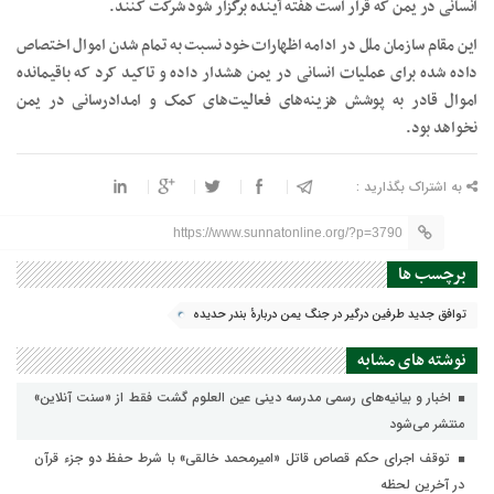
انسانی در یمن که قرار است هفته‌ آینده برگزار شود شرکت کنند.
این مقام سازمان ملل در ادامه اظهارات خود نسبت به تمام شدن اموال اختصاص
داده شده برای عملیات انسانی در یمن هشدار داده و تاکید کرد که باقیمانده
اموال قادر به پوشش هزینه‌های فعالیت‌های کمک و امدادرسانی در یمن
نخواهد بود.
به اشتراک بگذارید :
https://www.sunnatonline.org/?p=3790
برچسب ها
توافق جدید طرفین درگیر در جنگ یمن دربارهٔ بندر حدیده
نوشته های مشابه
اخبار و بیانیه‌های رسمی مدرسه دینی عین العلوم گشت فقط از «سنت آنلاین»
منتشر می‌شود
توقف اجرای حکم قصاص قاتل «امیرمحمد خالقی» با شرط حفظ دو جزء قرآن
در آخرین لحظه