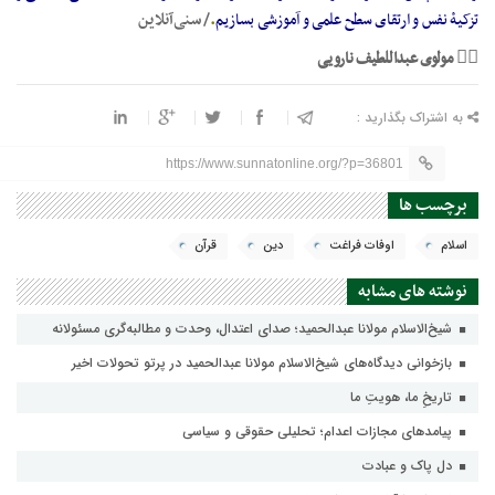
تزکیۀ نفس و ارتقای سطح علمی و آموزشی بسازیم
.
/ سنی‌آنلاین
✍🏽
مولو
ی عبداللطیف نارویی
به اشتراک بگذارید :
https://www.sunnatonline.org/?p=36801
برچسب ها
اسلام
اوفات فراغت
دین
قرآن
نوشته های مشابه
شیخ‌الاسلام مولانا عبدالحمید؛ صدای اعتدال، وحدت و مطالبه‌گری مسئولانه
بازخوانی دیدگاه‌های شیخ‌الاسلام مولانا عبدالحمید در پرتو تحولات اخیر
تاریخِ ما، هویتِ ما
پيامدهاي مجازات اعدام؛ تحليلي حقوقي و سياسي
دل پاک و عبادت