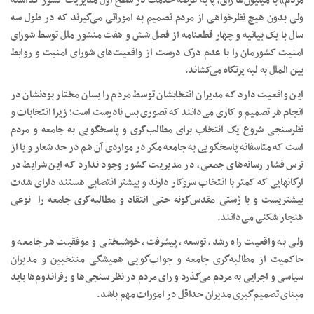
مردم» با میلیون‌ها رای، پا به عرصهٔ خدمت در سطح اول مدیریت کشور گذاشته
ولی بدون هیچ نظرخواهی از مردم تصمیم به اموراتی می‌گیرند که در طول سه
سال با یک بیانیه و چهار قطعنامه از فصل شش و هفت منشور ملل توسط شورای
امنیت کشورمان را با عدم درک درست از واقعیت‌های شورای امنیت و روابط
بین الملل به لبه پرتگاه می‌کشاند.
این واقعیت دارد که مدیران انتخابشان توسط مردم را بسان مختار بودنشان در
انجام هر تصمیم و کاری می‌دانند که تصوری بس نادرست است؛ زیرا انتخابات و
نظرسنجی شروع یک انتخاب برای مطالب‌گری و پاسخگویی به جامعه و مردم
است که متاسفانه پاسخگویی به جامعه مگر در مواردی آن هم در حد شعار و یا از
ترس فشار رسانه‌های جمعی، در مدیریت کشور وجود ندارد که این شرایط در
ارگانهایی که کمتر با انتخاب سروکار دارند و بیشتر انتصابی هستند دارای شدت
بیشتریست و با ژستی مقدس‌گونه حتی انتقاد و مطالبه‌گری جامعه را نوعی
هنجار شکنی می‌دانند.
ولی به واقعیت راه رشد، توسعه، پیشرفت، خوشبختی و موفقیت هر جامعه و
حاکمیت از مطالبه‌گری جامعه و جواب‌گویی همیشگی منتخبین و مدیران
سیاسی و اجرایی به مردم می‌گذرد و رای مردم در نظر سنجی‌ها و رفراندوم‌ها باید
مبنای تصمیم‌گیری مدیران حداقل در امورات مهم باشد.