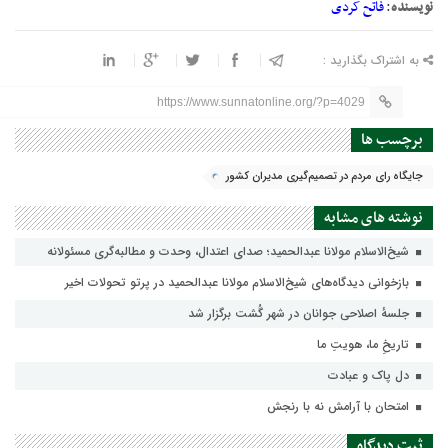
نویسنده
:
فاتح کردی
به اشتراک بگذارید :
https://www.sunnatonline.org/?p=4029
برچسب ها
جایگاه رای مردم در تصمیم‌گیری مدیران کشور
نوشته های مشابه
شیخ‌الاسلام مولانا عبدالحمید؛ صدای اعتدال، وحدت و مطالبه‌گری مسئولانه
بازخوانی دیدگاه‌های شیخ‌الاسلام مولانا عبدالحمید در پرتو تحولات اخیر
جلسهٔ اصلاحی جوانان در شهر گُشت برگزار شد
تاریخِ ما، هویتِ ما
دل پاک و عبادت
امتحان با آرامش نه با رنجش
ثبت دیدگاه