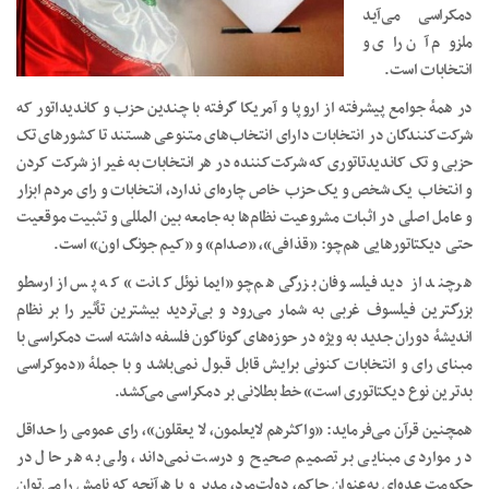
دمکراسی می‌آید
ملزوم آن رای و
انتخابات است.
در همهٔ جوامع پیشرفته از اروپا و آمریکا گرفته با چندین حزب و کاندیداتور که
شرکت‌کنندگان در انتخابات دارای انتخاب‌های متنوعی هستند تا کشورهای تک
حزبی و تک کاندیدتاتوری که شرکت‌کننده در هر انتخابات به غیر از شرکت کردن
و انتخاب یک شخص و یک حزب خاص چاره‌ای ندارد، انتخابات و رای مردم ابزار
و عامل اصلی در اثبات مشروعیت نظام‌ها به جامعه بین المللی و تثبیت موقعیت
حتی دیکتاتورهایی هم‌چو: «قذافی»، «صدام» و «کیم جونگ اون» است.
هرچند از دید فیلسوفان بزرگی هم‌چو «ایمانوئل کانت» که پس از ارسطو
بزرگترین فیلسوف غربی به شمار می‌رود و بی‌ترديد بيشترين تأثير را بر نظام
انديشهٔ دوران جديد به ويژه در حوزه‌های گوناگون فلسفه داشته است دمکراسی با
مبنای رای و انتخابات کنونی برایش قابل قبول نمی‌باشد و با جملهٔ «دموکراسی
بدترین نوع دیکتاتوری است» خط بطلانی بر دمکراسی می‌کشد.
همچنین قرآن می‌فرماید: «واکثرهم لایعلمون، لا یعقلون»، رای عمومی را حداقل
در مواردی مبنایی بر تصمیم صحیح و درست نمی‌داند، ولی به هر حال در
حکومت عده‌ای به‌عنوان حاکم، دولت‌مرد، مدیر و یا هرآنچه که نامش را می‌توان