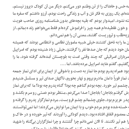
همه خس و خاشاک را از تن وطنم دور می‌کنم، دیگر من آن کودک دیروز نیستم،
ام، یک روزی به فکر نان و آب و زندگی راحت بودم، آرزو داشتم که سفره ما
فته نشود، امیدوار بودم که بقیه بچه‌های بدون شناسنامه روزی صاحب هویت
و خون غلطیده‌ام همه چیز را فراموش کرده‌ام فقط می‌خواهم‌ زنده بمانم، از
ه‌طلب و تروریست گفتند، معنی آن را هم نمی‌دانم.
ن ما را به ناحق کشتند خیلی شبیه ماموران نظامی و انتظامی بودند که همیشه
ان خود دیدم که جان صدها نفر را گرفتند، خیلی زیاد شنیده بودم که اسراییل
بازان اسرائیلی که چند وقتی است به بلوچستان آمده‌اند گرفته شود، ما را
‌گفتیم، گفتم شاید اسراییل مرده باشد، اما ….
همراه پدرم بودم جا نماز به دست و با شوقی از ایمان برای ادای نماز جمعه
نماز فوراً دامان مادرم بروم و نهار بخورم، ناگهان صدای تیر و مسلسل شنیدم
چشمم تیر خورد. بچه بودم گناهم چه بود؟ گناه پدرم چه بود؟ ما که برای نماز
آغوش گرفتم باباجان! باباجان! صدا می‌کردم، منتظر بودم دستی رو سرم بکشد و
 پدر عزیزم بود، جلوی چشمانم چشم فرو بست، مردم نمازگزار پدرم را گرفته و
 خسته شده بودم مردم خوب و با ایمان مرا نوازش می‌کردند؛ اما نمی‌توانستند
عصوم اتفاق افتاده بود، دیدم کودکی را آوردند که تیر خورده و در خاک و
تیر نکنند. تا الان نمی‌دانم چرا کُشتند و چرا نمازگزاران بی‌گناه را شهید
وز خون گریه می‌کنند و دعا می‌کنند که خدایا! ظالمان را رسوا کن.