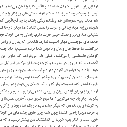
اما این بار با همین کلمات شکسته و ناقص دنیا را تکان می‌دهم، 
ترس از وجودم رخت بر بسته است، همه سختی‌های روزگار را چشیده‌
هم مانند بقیه سفره‌های هم وطنانم رنگی باشد، پدرم قاچاقچی گ
شوند، روزنهٔ امید زندگی و‌ عزت را لمس کنند؛ اما دیگر در خاک 
شنیدن صدای تیر و تفنگ خیلی نفرت دارم، راستی به من کودک تجزی
جمعه‌های بلوچستان دیگر امنیت ندارد، ظالمانی که پدران و برادرا
می‌گفتند ما حافظ جان و مال و ناموس شما مردم هستیم؛ اما با چشم
کودکان فلسطینی را می‌کُشد، خیلی دلم می‌خواهد که جلوی این سر
نکُشند، ما که هر روز در مدرسه و کوچه و خیابان مرگ بر اسرائیل می
خوب یاد دارم فراموش نکردم دیر هم نیست، همین چند روز پیش بود 
به مصلای زاهدان آمدیم، آن روز چقدر گرسنه بودم منتظر بودم بعد 
باور نداشتم که به سمت نماز گزاران تیر شلیک می‌شود، پدرم جلوی 
آمده بودیم برای آبادی ایران و ایرانی دعا می‌کردیم، پدرم را به 
بگوید: جانِ بابا چه می‌گویی؟ اما هیچ خبری نبود، آخرین نفس‌های
به گوشه‌ای بردند، من که دیگر چشم‌هایم تاریک شده بود و از گریه
با حرف من را راضی کنند؛ چون همه چیز جلوی چشم‌های منِ کودک م
خون است و کنار بقیه شهیدان گذاشتند، من بیشتر ترسیدم که مرا هم 
کردند؟ پدرم را کُشتند، برادرم را شهید کردند، مادر و خواهرم هر ر