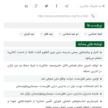
به اشتراک بگذارید :
https://www.sunnatonline.org/?p=2346
برچسب ها
اعیاد اسلامی
دو عید اسلامی
عید فطر
عید قربان
نوشته های مشابه
اخبار و بیانیه‌های رسمی مدرسه دینی عین العلوم گشت فقط از «سنت آنلاین»
منتشر می‌شود
توقف اجرای حکم قصاص قاتل «امیرمحمد خالقی» با شرط حفظ دو جزء قرآن
در آخرین لحظه
اولین سفیر اهل‌سنت دولت وفاق ملی معرفی شد
آغاز امتحانات نوبت اول در مدارس دینی اهل‌سنت سیستان‌وبلوچستان
جلسه مدیران مدارس دینی اهل‌سنت سیستان‌وبلوچستان برگزار شد
امیدواریم «عذرخواهی اعضای شورای تأمین استان» از خانواده‌های شهدا و
مجروحین جمعه خونین، سبب تسلی مردم بشود