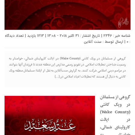
شناسه خبر : 2346 | تاریخ انتشار : 31 اکتبر 2018 - 13:08 | 1213 بازدید | تعداد دیدگاه
:
0
| ارسال توسط :
سنت آنلاین
گروهی از مسلمانان در ویک کانتی (Wake County) در ایالت کارولینای شمالی، خواستار به
رسمیت شناختن تعطیلات اسلامی در تقویم رسمی مدارس این منطقه شدند تا فرزندان آنها بتوانند
در مراسم دینی اسلامی شرکت کنند. به گزارش سنت‌آنلاین به نقل از ایکنا؛ مسلمانان منطقه ویک
کانتی به دنبال آن هستند که تعطیلات اعیاد اسلامی در […]
گروهی از مسلمانان
در ویک کانتی
(Wake County)
در ایالت
کارولینای شمالی،
خواستار به